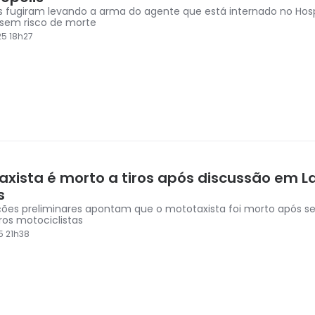
s fugiram levando a arma do agente que está internado no Hosp
, sem risco de morte
5 18h27
axista é morto a tiros após discussão em L
s
ões preliminares apontam que o mototaxista foi morto após s
os motociclistas
5 21h38