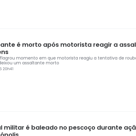
tante é morto após motorista reagir a assal
ens
lagrou momento em que motorista reagiu a tentativa de roubo
 deixou um assaltante morto
5 20h41
ial militar é baleado no pescoço durante aç
ópolis