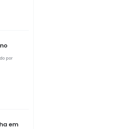
 no
ido por
inha em