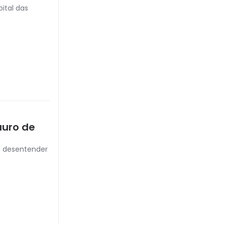
ital das
auro de
e desentender