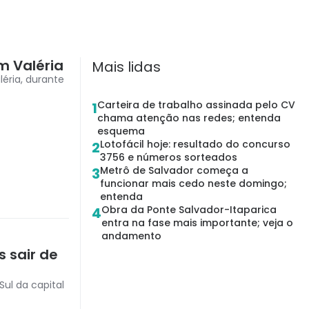
em Valéria
Mais lidas
léria, durante
Carteira de trabalho assinada pelo CV
1
chama atenção nas redes; entenda
esquema
Lotofácil hoje: resultado do concurso
2
3756 e números sorteados
Metrô de Salvador começa a
3
funcionar mais cedo neste domingo;
entenda
Obra da Ponte Salvador-Itaparica
4
entra na fase mais importante; veja o
andamento
s sair de
ul da capital