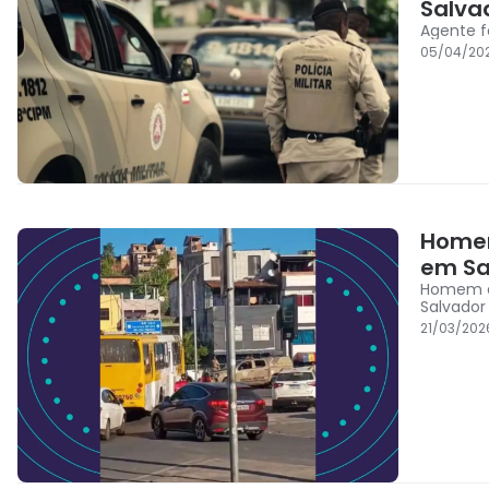
Salva
Agente f
05/04/20
Homem
em Sa
Homem é 
Salvador
21/03/202