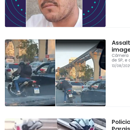
Assal
imag
Câmera f
de SP, e
13/08/202
Polic
Parais