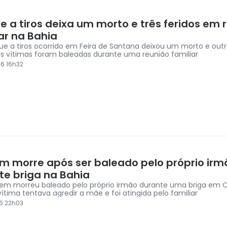
e a tiros deixa um morto e três feridos em 
ar na Bahia
e a tiros ocorrido em Feira de Santana deixou um morto e outr
 as vítimas foram baleadas durante uma reunião familiar
6 16h32
 morre após ser baleado pelo próprio irm
te briga na Bahia
m morreu baleado pelo próprio irmão durante uma briga em 
vítima tentava agredir a mãe e foi atingida pelo familiar
6 22h03