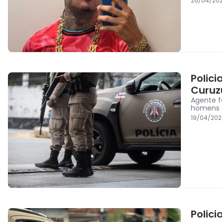
26/04/202
Polic
Curuz
Agente f
homens 
19/04/202
Polici