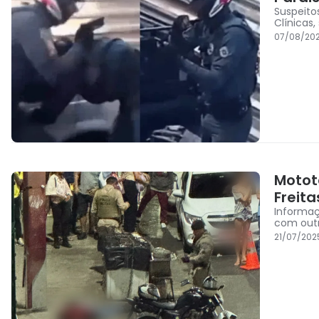
Suspeito
Clínicas
07/08/202
Motot
Freita
Informaç
com outr
21/07/202