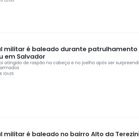
6 12h33
ial militar é baleado durante patrulhamento
u em Salvador
oi atingido de raspão na cabeça e no joelho após ser surpreend
armados
6 10h35
al militar é baleado no bairro Alto da Terez