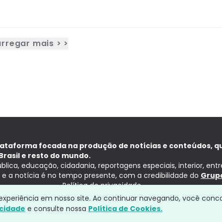
rregar mais > >
lataforma focada na produção de notícias e conteúdos, q
Brasil e resto do mundo.
ública, educação, cidadania, reportagens especiais, interior, ent
ia e a notícia é no tempo presente, com a credibilidade do
Grupo
Política de privacidade
a experiência em nosso site. Ao continuar navegando, você conc
acidade
e consulte nossa
Política de Cookies.