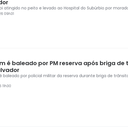
dor
oi atingido no peito e levado ao Hospital do Subúrbio por morado
26 09h31
 é baleado por PM reserva após briga de t
lvador
baleado por policial militar da reserva durante briga de trânsit
6 11h30