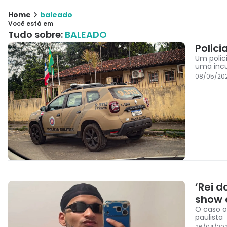
Home
baleado
Você está em
Tudo sobre:
BALEADO
Polici
Um polici
uma incu
08/05/20
‘Rei d
show 
O caso o
paulista