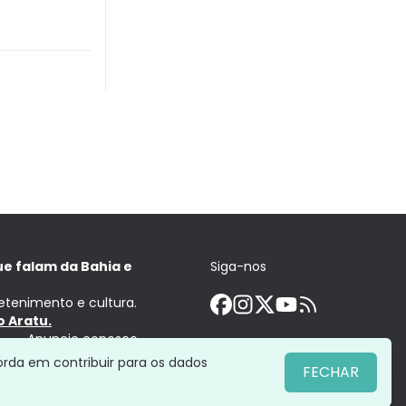
ue falam da Bahia e
Siga-nos
retenimento e cultura.
 Aratu.
Anuncie conosco
orda em contribuir para os dados
FECHAR