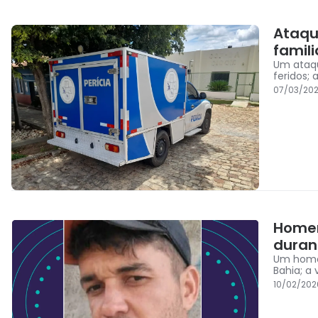
Ataqu
famili
Um ataqu
feridos;
07/03/202
Homem
duran
Um home
Bahia; a 
10/02/202