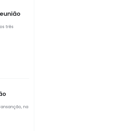
reunião
os três
ão
Cansanção, na