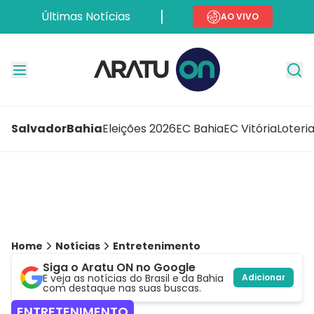
Últimas Notícias
AO VIVO
Salvador
Bahia
Eleições 2026
EC Bahia
EC Vitória
Loteri
Home
Notícias
Entretenimento
Siga o Aratu ON no Google
E veja as notícias do Brasil e da Bahia
Adicionar
com destaque nas suas buscas.
ENTRETENIMENTO