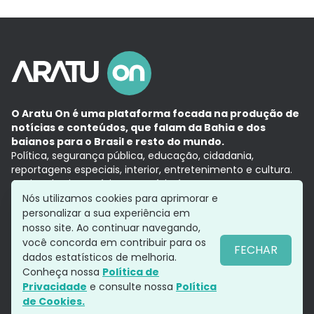
O Aratu On é uma plataforma focada na produção de
notícias e conteúdos, que falam da Bahia e dos
baianos para o Brasil e resto do mundo.
Política, segurança pública, educação, cidadania,
reportagens especiais, interior, entretenimento e cultura.
Aqui, tudo vira notícia e a notícia é no tempo presente,
com a credibilidade do
Grupo Aratu.
Nós utilizamos cookies para aprimorar e
Grupo Aratu
Política de privacidade
Anuncie conosco
personalizar a sua experiência em
nosso site. Ao continuar navegando,
você concorda em contribuir para os
FECHAR
dados estatísticos de melhoria.
Siga-nos
Conheça nossa
Política de
Privacidade
e consulte nossa
Política
de Cookies.