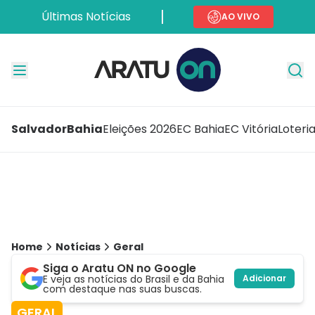
Últimas Notícias
AO VIVO
Salvador
Bahia
Eleições 2026
EC Bahia
EC Vitória
Loteri
Home
Notícias
Geral
Siga o Aratu ON no Google
E veja as notícias do Brasil e da Bahia
Adicionar
com destaque nas suas buscas.
GERAL