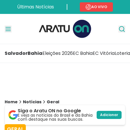
Últimas Notícias
AO VIVO
Salvador
Bahia
Eleições 2026
EC Bahia
EC Vitória
Loteri
Home
Notícias
Geral
Siga o Aratu ON no Google
E veja as notícias do Brasil e da Bahia
Adicionar
com destaque nas suas buscas.
GERAL