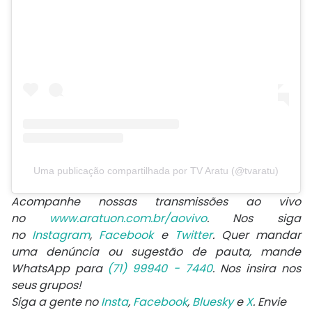
Uma publicação compartilhada por TV Aratu (@tvaratu)
Acompanhe nossas transmissões ao vivo
no
www.aratuon.com.br/aovivo
. Nos siga
no
Instagram
,
Facebook
e
Twitter
. Quer mandar
uma denúncia ou sugestão de pauta, mande
WhatsApp para
(71) 99940 - 7440
. Nos insira nos
seus grupos!
Siga a gente no
Insta
,
Facebook
,
Bluesky
e
X
. Envie