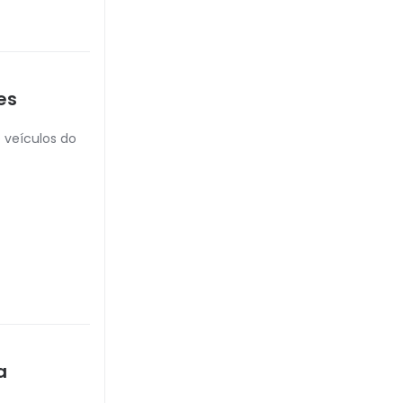
es
 veículos do
a