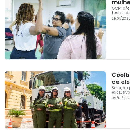
mulhe
GCM ofer
festas d
21/01/202
Coelb
de ele
Seleção 
exclusiv
09/01/202