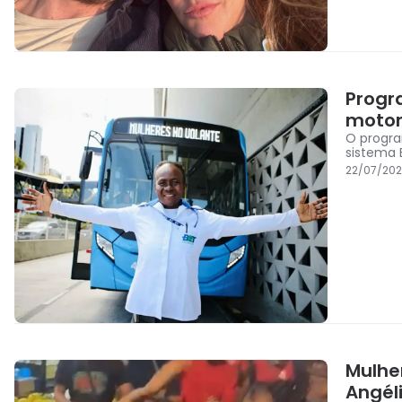
Progr
motor
O progra
sistema 
22/07/20
Mulhe
Angéli