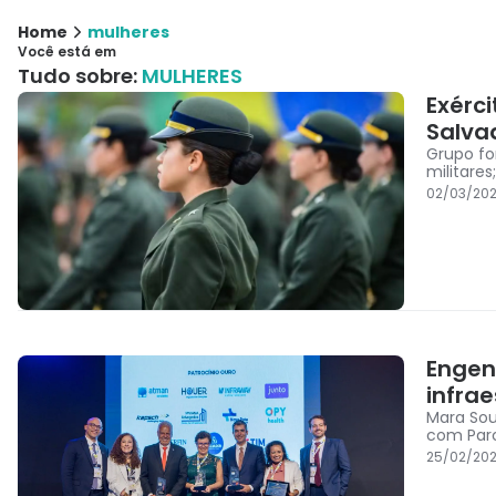
Home
mulheres
Você está em
Tudo sobre:
MULHERES
Exérc
Salva
Grupo fo
militare
02/03/202
Engen
infra
Mara Sou
com Parc
25/02/202