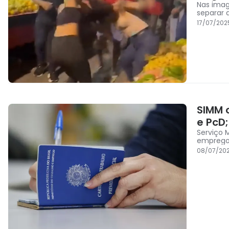
Nas imag
separar 
17/07/202
SIMM 
e PcD;
Serviço 
emprego 
08/07/202