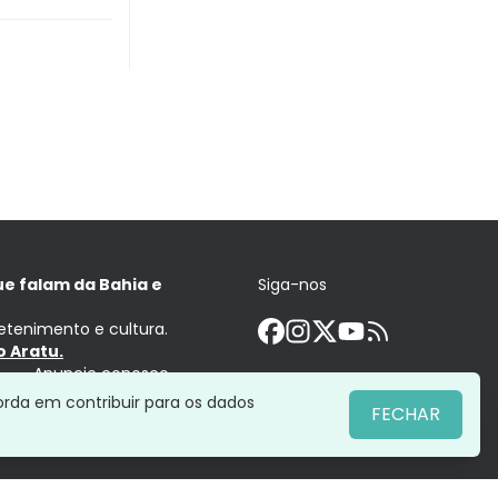
ue falam da Bahia e
Siga-nos
retenimento e cultura.
 Aratu.
Anuncie conosco
orda em contribuir para os dados
FECHAR