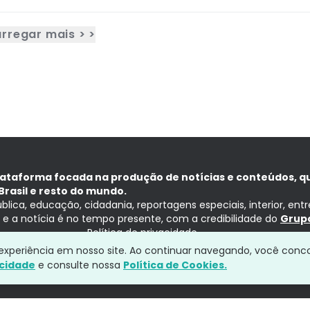
rregar mais > >
lataforma focada na produção de notícias e conteúdos, q
Brasil e resto do mundo.
ública, educação, cidadania, reportagens especiais, interior, ent
ia e a notícia é no tempo presente, com a credibilidade do
Grupo
Política de privacidade
a experiência em nosso site. Ao continuar navegando, você conc
acidade
e consulte nossa
Política de Cookies.