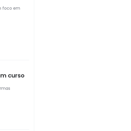
om foco em
em curso
urmas