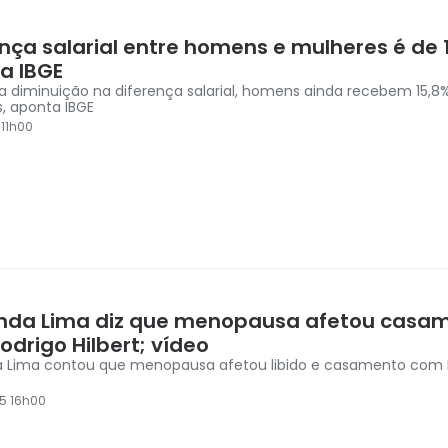
ença salarial entre homens e mulheres é de 
a IBGE
a diminuição na diferença salarial, homens ainda recebem 15,8
, aponta IBGE
 11h00
nda Lima diz que menopausa afetou casa
drigo Hilbert; vídeo
 Lima contou que menopausa afetou libido e casamento com Hi
5 16h00