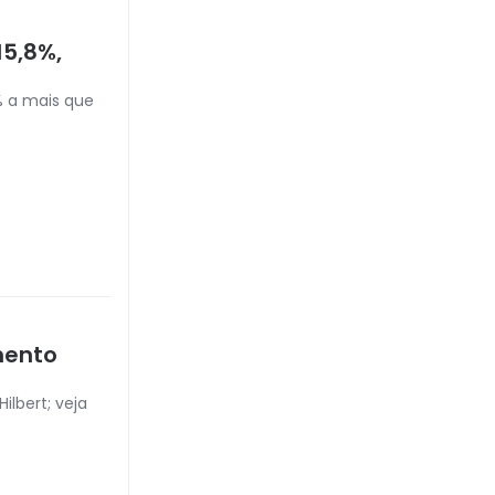
15,8%,
% a mais que
mento
lbert; veja