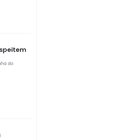
espeitem
inha do
a