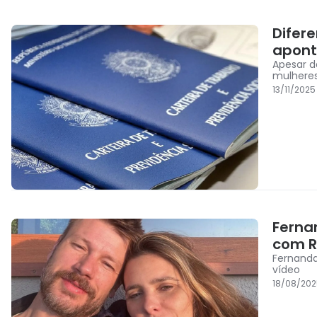
Difer
apont
Apesar d
mulheres
13/11/2025
Ferna
com Ro
Fernanda
vídeo
18/08/202