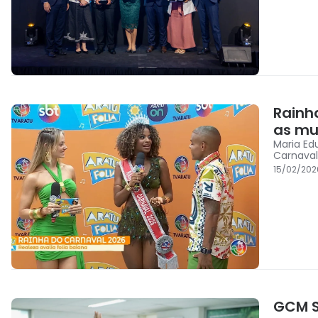
Rainh
as mu
Maria Ed
Carnaval
15/02/202
GCM S