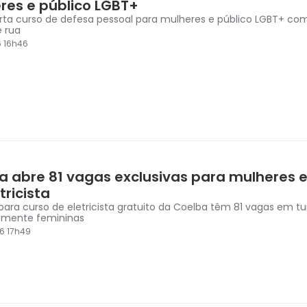
res e público LGBT+
ta curso de defesa pessoal para mulheres e público LGBT+ c
e rua
6 16h46
a abre 81 vagas exclusivas para mulheres 
tricista
para curso de eletricista gratuito da Coelba têm 81 vagas em t
amente femininas
6 17h49