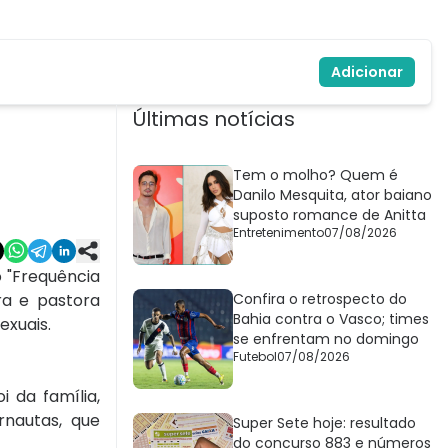
Adicionar
Últimas notícias
Tem o molho? Quem é
Danilo Mesquita, ator baiano
suposto romance de Anitta
Entretenimento
07/08/2026
o "Frequência
ra e pastora
Confira o retrospecto do
Bahia contra o Vasco; times
exuais.
se enfrentam no domingo
Futebol
07/08/2026
i da família,
rnautas, que
Super Sete hoje: resultado
do concurso 883 e números