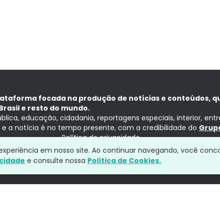
lataforma focada na produção de notícias e conteúdos, q
Brasil e resto do mundo.
ública, educação, cidadania, reportagens especiais, interior, ent
ia e a notícia é no tempo presente, com a credibilidade do
Grupo
Política de privacidade
a experiência em nosso site. Ao continuar navegando, você conc
acidade
e consulte nossa
Política de Cookies.