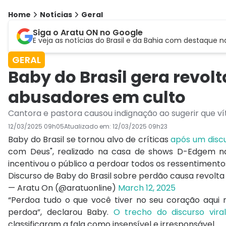
Home
Notícias
Geral
Siga o Aratu ON no Google
E veja as notícias do Brasil e da Bahia com destaque n
GERAL
Baby do Brasil gera revol
abusadores em culto
Cantora e pastora causou indignação ao sugerir que v
12/03/2025 09h05
Atualizado em:
12/03/2025 09h23
Baby do Brasil se tornou alvo de críticas
após um disc
com Deus", realizado na casa de shows D-Edgem na 
incentivou o público a perdoar todos os ressentimento
Discurso de Baby do Brasil sobre perdão causa revolta 
— Aratu On (@aratuonline)
March 12, 2025
“Perdoa tudo o que você tiver no seu coração aqui ne
perdoa”, declarou Baby.
O trecho do discurso vira
classificaram a fala como insensível e irresponsável.