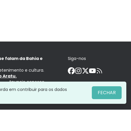
ue falam da Bahia e
Siga-nos
retenimento e cultura.
 Aratu.
Anuncie conosco
orda em contribuir para os dados
FECHAR