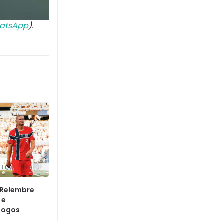
atsApp
).
: Relembre
 e
 jogos