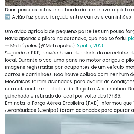
Duas pessoas estavam a bordo da aeronave: o piloto e 
➡️ Avião faz pouso forçado entre carros e caminhões 
Um avião agrícola de pequeno porte fez um pouso forç
Havia apenas o piloto na aeronave, que não se feriu.
pi
— Metrópoles (@Metropoles)
April 5, 2025
Segundo a PRF, o avião havia decolado do aeroclube
local. Durante o voo, uma pane no motor obrigou o pil
Imagens registradas por ocupantes de um veículo m
carros e caminhões. Não houve colisão com nenhum dos
Mecânicos foram acionados para avaliar as condições 
normal, conforme dados do Registro Aeronáutico Bra
guinchado e retirado do local por volta das 17h35.
Em nota, a Força Aérea Brasileira (FAB) informou que
Aeronáuticos (Cenipa) foram acionados para apurar as