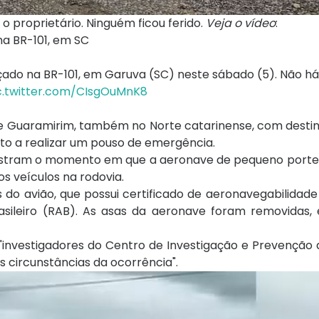
o proprietário. Ninguém ficou ferido.
Veja o vídeo
:
na BR-101, em SC
ado na BR-101, em Garuva (SC) neste sábado (5). Não há 
c.twitter.com/CIsgOuMnK8
 de Guaramirim, também no Norte catarinense, com dest
oto a realizar um pouso de emergência.
ostram o momento em que a aeronave de pequeno porte
 veículos na rodovia.
do avião, que possui certificado de aeronavegabilidad
sileiro (RAB). As asas da aeronave foram removidas, e
 "investigadores do Centro de Investigação e Prevenção
 circunstâncias da ocorrência".