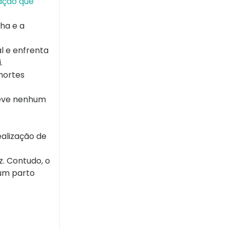
ação que
ha e a
l e enfrenta
.
 mortes
teve nenhum
alização de
z. Contudo, o
 um parto