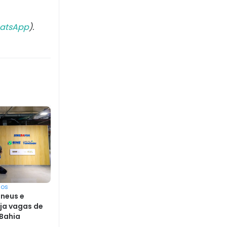
atsApp
).
sos
pneus e
ja vagas de
Bahia