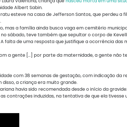
 Laura Valentina, criança que
nasceu morta em uma situ
nidade Albert Sabin.
atu esteve na casa de Jefferson Santos, que perdeu a fil
.
ado, mas a família ainda busca vaga em cemitério municipa
e, no sábado, teve também que sepultar o corpo de Kevelli
. A falta de uma resposta que justifique a ocorrência das
m a gente […] por parte da maternidade, a gente não 
idade com 38 semanas de gestação, com indicação da re
 disso, a criança era muito grande.
ariana havia sido recomendada desde o início da gravide
 as contrações induzidas, na tentativa de que ela tivesse