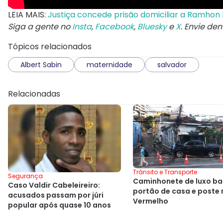
LEIA MAIS:
Justiça concede prisão domiciliar a Ramhon Di
Siga a gente no
Insta
,
Facebook
,
Bluesky
e
X
. Envie de
Tópicos relacionados
Albert Sabin
maternidade
salvador
Relacionadas
Trânsito e Transporte
Segurança
Caminhonete de luxo ba
Caso Valdir Cabeleireiro:
portão de casa e poste 
acusados passam por júri
Vermelho
popular após quase 10 anos