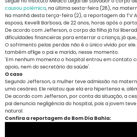
Segue no Instituto Médico Legal de Salvador o corpo de
causou polêmica
, na última sexta-feira (28), na mater
Na manhã desta terça-feira (2), a reportagem da TV Ar
esposa, Kevelli Barbosa, de 22 anos, horas após o parto
De acordo com Jefferson, o corpo da filha já foi liber
dificuldades financeiras para enterrar a criança, já qu
O sofrimento pelas perdas não é o único vivido por ele
também aflige o pai e marido, nesse momento.
'Em nenhum momento o hospital entrou em contato co
apoio, nem do secretário da saúde'.
O caso
Segundo Jefferson, a mulher teve admissão na matern
uma cesárea. Ele relatou que ela era hipertensa e, além
De acordo com Jefferson, por conta da situação, a ces
pai denuncia negligência do hospital, pois a jovem teve
natural.
Confira a reportagem do Bom Dia Bahia: