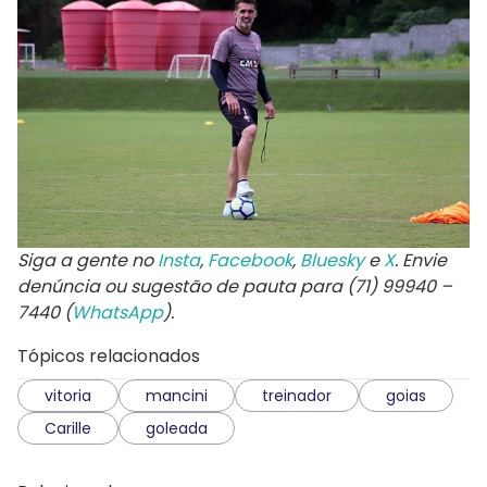
Siga a gente no
Insta
,
Facebook
,
Bluesky
e
X
. Envie
denúncia ou sugestão de pauta para (71) 99940 –
7440 (
WhatsApp
).
Tópicos relacionados
vitoria
mancini
treinador
goias
Carille
goleada