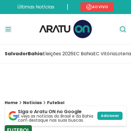
Últimas Notícias
AO VIVO
Salvador
Bahia
Eleições 2026
EC Bahia
EC Vitória
Loteri
Home
Notícias
Futebol
Siga o Aratu ON no Google
E veja as notícias do Brasil e da Bahia
Adicionar
com destaque nas suas buscas.
FUTEBOL