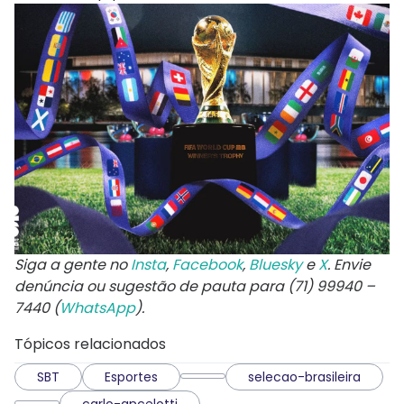
Siga a gente no
Insta
,
Facebook
,
Bluesky
e
X
. Envie
denúncia ou sugestão de pauta para (71) 99940 –
7440 (
WhatsApp
).
Tópicos relacionados
SBT
Esportes
selecao-brasileira
carlo-ancelotti