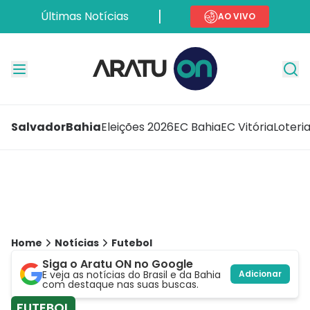
Últimas Notícias
AO VIVO
Salvador
Bahia
Eleições 2026
EC Bahia
EC Vitória
Loteri
Home
Notícias
Futebol
Siga o Aratu ON no Google
E veja as notícias do Brasil e da Bahia
Adicionar
com destaque nas suas buscas.
FUTEBOL