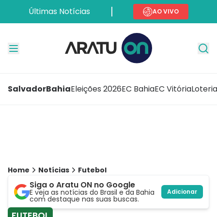
Últimas Notícias
AO VIVO
Salvador
Bahia
Eleições 2026
EC Bahia
EC Vitória
Loteri
Home
Notícias
Futebol
Siga o Aratu ON no Google
E veja as notícias do Brasil e da Bahia
Adicionar
com destaque nas suas buscas.
FUTEBOL