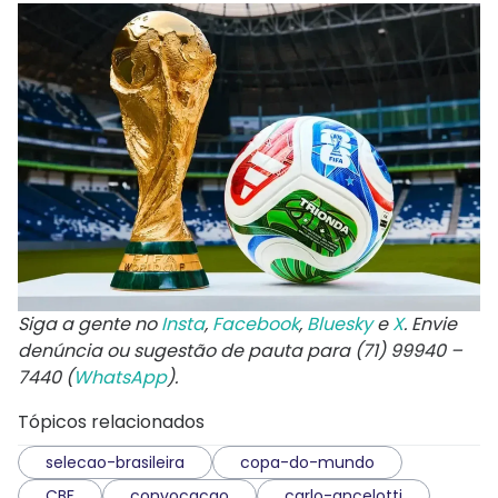
Siga a gente no
Insta
,
Facebook
,
Bluesky
e
X
. Envie
denúncia ou sugestão de pauta para (71) 99940 –
7440 (
WhatsApp
).
Tópicos relacionados
selecao-brasileira
copa-do-mundo
CBF
convocacao
carlo-ancelotti