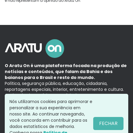
e não representam a opinião do Aratu On.
O Aratu On é uma plataforma focada na produção de
notícias e conteúdos, que falam da Bahia e dos
baianos para o Brasil e resto do mundo.
Política, segurança pública, educação, cidadania,
reportagens especiais, interior, entretenimento e cultura.
Aqui, tudo vira notícia e a notícia é no tempo presente,
com a credibilidade do
Grupo Aratu.
Nós utilizamos cookies para aprimorar e
Grupo Aratu
Política de privacidade
Anuncie conosco
personalizar a sua experiência em
nosso site. Ao continuar navegando,
você concorda em contribuir para os
FECHAR
dados estatísticos de melhoria.
Siga-nos
Conheça nossa
Política de