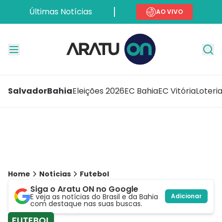
Últimas Notícias
AO VIVO
Salvador
Bahia
Eleições 2026
EC Bahia
EC Vitória
Loteri
Home
Notícias
Futebol
Siga o Aratu ON no Google
E veja as notícias do Brasil e da Bahia
Adicionar
com destaque nas suas buscas.
FUTEBOL