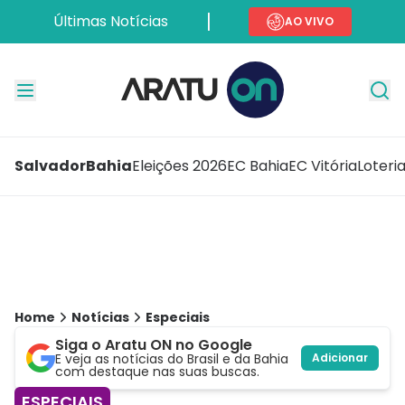
Últimas Notícias
AO VIVO
Salvador
Bahia
Eleições 2026
EC Bahia
EC Vitória
Loteri
Home
Notícias
Especiais
Siga o Aratu ON no Google
E veja as notícias do Brasil e da Bahia
Adicionar
com destaque nas suas buscas.
ESPECIAIS