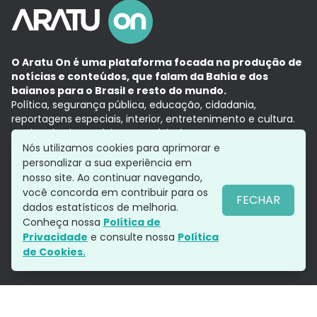
O Aratu On é uma plataforma focada na produção de
notícias e conteúdos, que falam da Bahia e dos
baianos para o Brasil e resto do mundo.
Política, segurança pública, educação, cidadania,
reportagens especiais, interior, entretenimento e cultura.
Aqui, tudo vira notícia e a notícia é no tempo presente,
com a credibilidade do
Grupo Aratu.
Nós utilizamos cookies para aprimorar e
Grupo Aratu
Política de privacidade
Anuncie conosco
personalizar a sua experiência em
nosso site. Ao continuar navegando,
você concorda em contribuir para os
FECHAR
dados estatísticos de melhoria.
Siga-nos
Conheça nossa
Política de
Privacidade
e consulte nossa
Política
de Cookies.