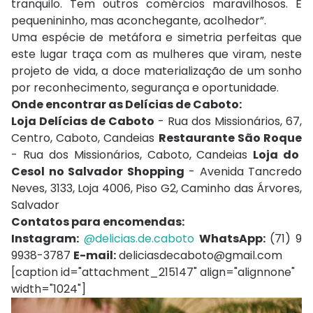
tranquilo. Tem outros comércios maravilhosos. É
pequenininho, mas aconchegante, acolhedor”.
Uma espécie de metáfora e simetria perfeitas que
este lugar traça com as mulheres que viram, neste
projeto de vida, a doce materialização de um sonho
por reconhecimento, segurança e oportunidade.
Onde encontrar as Delícias de Caboto:
Loja Delícias de Caboto
- Rua dos Missionários, 67,
Centro, Caboto, Candeias
Restaurante São Roque
- Rua dos Missionários, Caboto, Candeias
Loja do
Cesol no Salvador Shopping
- Avenida Tancredo
Neves, 3133, Loja 4006, Piso G2, Caminho das Árvores,
Salvador
Contatos para encomendas:
Instagram:
@delicias.de.caboto
WhatsApp:
(71) 9
9938-3787
E-mail:
deliciasdecaboto@gmail.com
[caption id="attachment_215147" align="alignnone"
width="1024"]