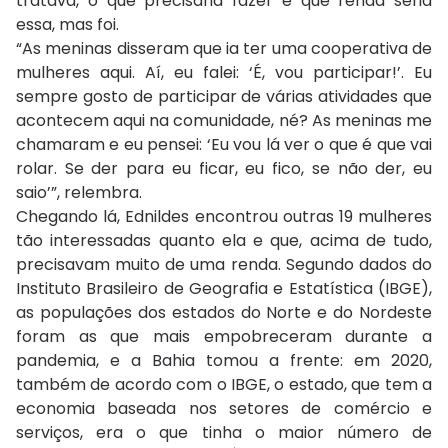
tratava, o que precisaria fazer e que renda seria
essa, mas foi.
“As meninas disseram que ia ter uma cooperativa de
mulheres aqui. Aí, eu falei: ‘É, vou participar!’. Eu
sempre gosto de participar de várias atividades que
acontecem aqui na comunidade, né? As meninas me
chamaram e eu pensei: ‘Eu vou lá ver o que é que vai
rolar. Se der para eu ficar, eu fico, se não der, eu
saio’”, relembra.
Chegando lá, Ednildes encontrou outras 19 mulheres
tão interessadas quanto ela e que, acima de tudo,
precisavam muito de uma renda. Segundo dados do
Instituto Brasileiro de Geografia e Estatística (IBGE),
as populações dos estados do Norte e do Nordeste
foram as que mais empobreceram durante a
pandemia, e a Bahia tomou a frente: em 2020,
também de acordo com o IBGE, o estado, que tem a
economia baseada nos setores de comércio e
serviços, era o que tinha o maior número de