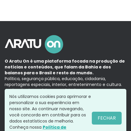
O Aratu On é uma plataforma focada na produção de
notícias e conteúdos, que falam da Bahia e dos
baianos para o Brasil e resto do mundo.
Política, segurança pública, educação, cidadania,
reportagens especiais, interior, entretenimento e cultura.
Aqui, tudo vira notícia e a notícia é no tempo presente,
com a credibilidade do
Grupo Aratu.
Nós utilizamos cookies para aprimorar e
Grupo Aratu
Política de privacidade
Anuncie conosco
personalizar a sua experiência em
nosso site. Ao continuar navegando,
você concorda em contribuir para os
FECHAR
dados estatísticos de melhoria.
Siga-nos
Conheça nossa
Política de