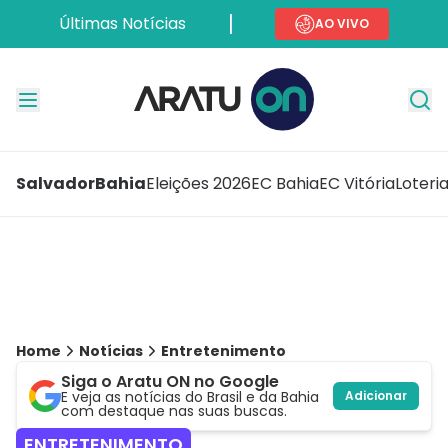
Últimas Notícias
AO VIVO
Salvador
Bahia
Eleições 2026
EC Bahia
EC Vitória
Loteri
Home
Notícias
Entretenimento
Siga o Aratu ON no Google
E veja as notícias do Brasil e da Bahia
Adicionar
com destaque nas suas buscas.
ENTRETENIMENTO