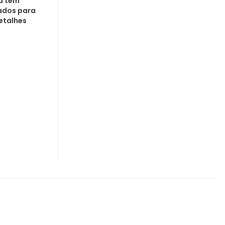
ra tem
ados para
etalhes