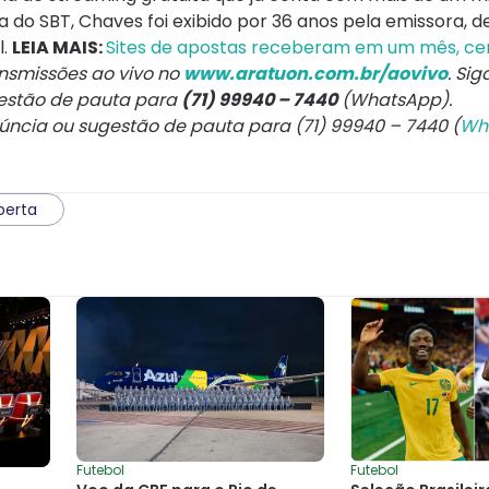
 do SBT, Chaves foi exibido por 36 anos pela emissora, d
l.
LEIA MAIS:
Sites de apostas receberam em um mês, cer
smissões ao vivo no
www.aratuon.com.br/aovivo
. Si
gestão de pauta para
(71) 99940 – 7440
(WhatsApp).
núncia ou sugestão de pauta para (71) 99940 – 7440 (
Wh
berta
Futebol
Futebol