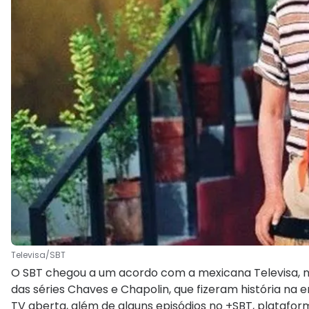
Televisa/SBT
O SBT chegou a um acordo com a mexicana Televisa, nest
das séries Chaves e Chapolin, que fizeram história na
TV aberta, além de alguns episódios no +SBT, platafo