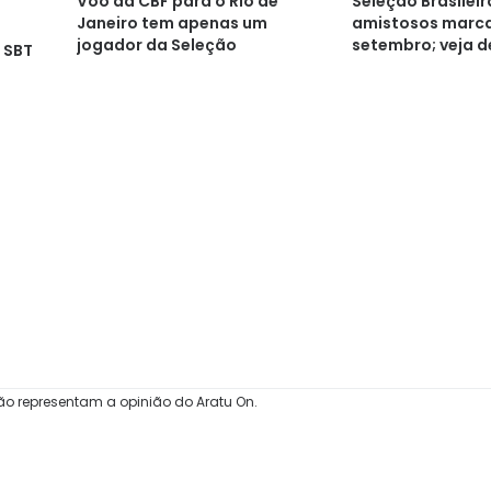
Voo da CBF para o Rio de
Seleção Brasilei
Janeiro tem apenas um
amistosos marc
jogador da Seleção
setembro; veja d
 SBT
ão representam a opinião do Aratu On.