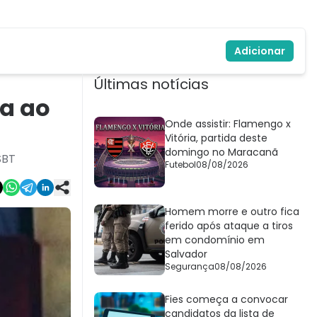
Adicionar
Últimas notícias
ta ao
Onde assistir: Flamengo x
Vitória, partida deste
domingo no Maracanã
SBT
Futebol
08/08/2026
Homem morre e outro fica
ferido após ataque a tiros
em condomínio em
Salvador
Segurança
08/08/2026
Fies começa a convocar
candidatos da lista de