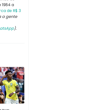
e 1984 a
ca de R$ 3
ga a gente
atsApp
).