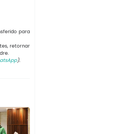
nsferido para
es, retornar
dre.
atsApp
).