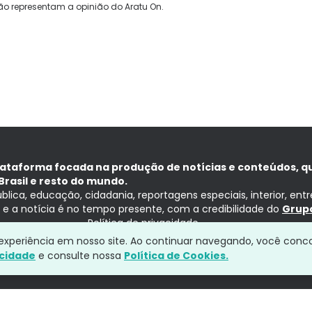
ão representam a opinião do Aratu On.
lataforma focada na produção de notícias e conteúdos, q
Brasil e resto do mundo.
ública, educação, cidadania, reportagens especiais, interior, ent
ia e a notícia é no tempo presente, com a credibilidade do
Grupo
Política de privacidade
a experiência em nosso site. Ao continuar navegando, você conc
acidade
e consulte nossa
Política de Cookies.