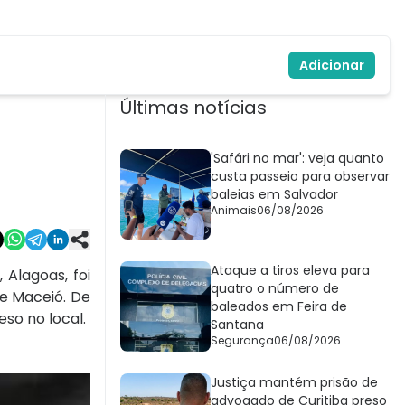
Adicionar
Últimas notícias
'Safári no mar': veja quanto
custa passeio para observar
baleias em Salvador
Animais
06/08/2026
Ataque a tiros eleva para
 Alagoas, foi
quatro o número de
e Maceió. De
baleados em Feira de
so no local.
Santana
Segurança
06/08/2026
Justiça mantém prisão de
advogado de Curitiba preso