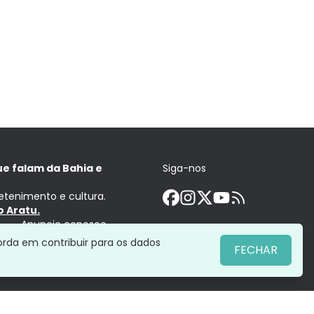
ue falam da Bahia e
Siga-nos
retenimento e cultura.
 Aratu.
Anuncie conosco
orda em contribuir para os dados
FECHAR