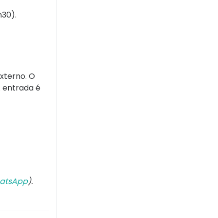
h30).
externo. O
A entrada é
atsApp
).