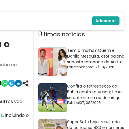
Adicionar
Últimas notícias
 o
Tem o molho? Quem é
Danilo Mesquita, ator baiano
suposto romance de Anitta
fecha em
Entretenimento
07/08/2026
Confira o retrospecto do
Bahia contra o Vasco; times
se enfrentam no domingo
outros vão
Futebol
07/08/2026
os
, incluindo o
Super Sete hoje: resultado
do concurso 883 e números