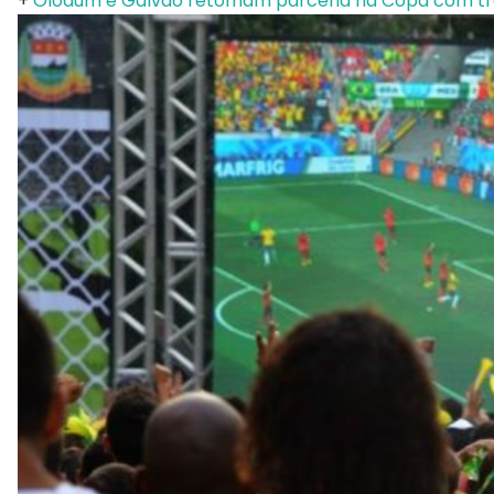
+
Olodum e Galvão retomam parceria na Copa com tr