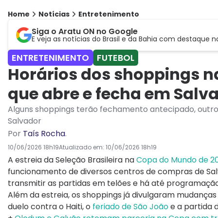
Home
Notícias
Entretenimento
Siga o Aratu ON no Google
E veja as notícias do Brasil e da Bahia com destaque n
ENTRETENIMENTO
FUTEBOL
Horários dos shoppings n
que abre e fecha em Salv
Alguns shoppings terão fechamento antecipado, outros 
Salvador
Por
Taís Rocha
.
10/06/2026 18h19
Atualizado em:
10/06/2026 18h19
A estreia da Seleção Brasileira na
Copa do Mundo de 2
funcionamento de diversos centros de compras de Sal
transmitir as partidas em telões e há até programaçã
Além da estreia, os shoppings já divulgaram mudança
duelo contra o Haiti, o
feriado de São João
e a partida d