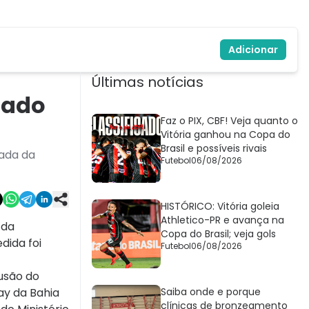
Adicionar
Últimas notícias
rado
Faz o PIX, CBF! Veja quanto o
Vitória ganhou na Copa do
Brasil e possíveis rivais
rada da
Futebol
06/08/2026
HISTÓRICO: Vitória goleia
Athletico-PR e avança na
 da
Copa do Brasil; veja gols
dida foi
Futebol
06/08/2026
usão do
Gay da Bahia
Saiba onde e porque
clínicas de bronzeamento