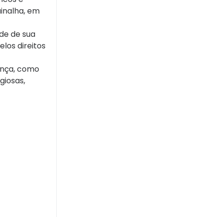
inalha, em
ade de sua
los direitos
ença, como
giosas,