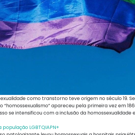
xualidade como transtorno teve origem no século 19. S
rmo “homossexualismo” apareceu pela primeira vez em 18
 isso se intensificou com a inclusão da homossexualidade
ra população LGBTQIAPN+
curso patologizante levou homossexuais a hospitais psiquiát