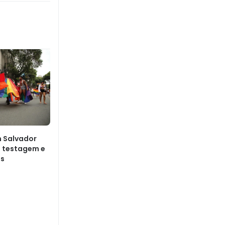
 Salvador
 testagem e
os