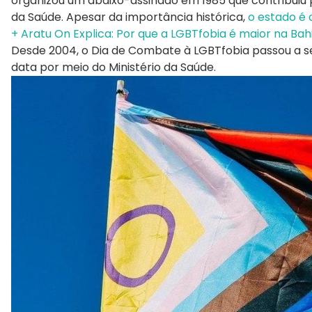
organizou um abaixo-assinado em 1985 que contribuiu p
da Saúde. Apesar da importância histórica,
o estado é 
+ Aratu On Explica: Por que a LGBTfobia é maior na Bah
Desde 2004, o Dia de Combate à LGBTfobia passou a ser
data por meio do Ministério da Saúde.