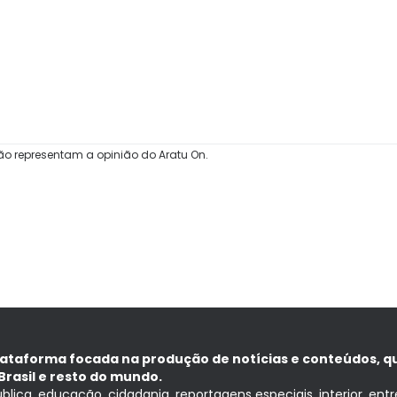
ão representam a opinião do Aratu On.
lataforma focada na produção de notícias e conteúdos, q
Brasil e resto do mundo.
ública, educação, cidadania, reportagens especiais, interior, ent