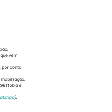
exão.
, que vêm
s por conta
mobilização.
LGBTfobia e
atsApp
).