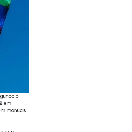
egundo o
69 em
 em manuais
ricos e