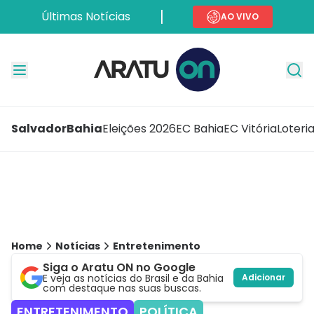
Últimas Notícias
AO VIVO
Salvador
Bahia
Eleições 2026
EC Bahia
EC Vitória
Loteri
Home
Notícias
Entretenimento
Siga o Aratu ON no Google
E veja as notícias do Brasil e da Bahia
Adicionar
com destaque nas suas buscas.
ENTRETENIMENTO
POLÍTICA