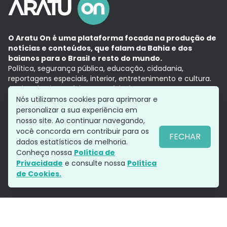
O Aratu On é uma plataforma focada na produção de
notícias e conteúdos, que falam da Bahia e dos
baianos para o Brasil e resto do mundo.
Política, segurança pública, educação, cidadania,
reportagens especiais, interior, entretenimento e cultura.
Aqui, tudo vira notícia e a notícia é no tempo presente,
com a credibilidade do
Grupo Aratu.
Nós utilizamos cookies para aprimorar e
Grupo Aratu
Política de privacidade
Anuncie conosco
personalizar a sua experiência em
nosso site. Ao continuar navegando,
você concorda em contribuir para os
FECHAR
dados estatísticos de melhoria.
Siga-nos
Conheça nossa
Política de
Privacidade
e consulte nossa
Política
de Cookies.