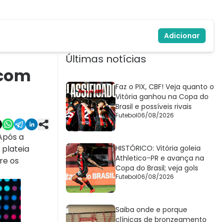
Adicionar
Últimas notícias
 com
Faz o PIX, CBF! Veja quanto o
Vitória ganhou na Copa do
Brasil e possíveis rivais
Futebol
06/08/2026
Após a
 plateia
HISTÓRICO: Vitória goleia
Athletico-PR e avança na
re os
Copa do Brasil; veja gols
Futebol
06/08/2026
Saiba onde e porque
clínicas de bronzeamento