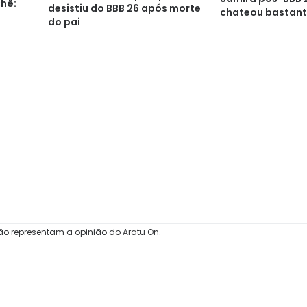
chê:
desistiu do BBB 26 após morte
chateou bastant
do pai
ão representam a opinião do Aratu On.