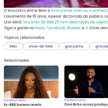
O encontro entre Belo e
Gracyanne marcou a primeira
casamento de 16 anos. Apesar da torcida do público,
LEIA MAIS:
Sincerão do BBB 25 tem destruição de objeto
Siga a gente no
Insta
,
Facebook
,
Bluesky
e
X
. Envie de
Tópicos relacionados
Belo
show-de-belo
gracyanne
gracya
Relacionadas
Entretenimento
Entretenimento
Davi Brito acusa produç
Ex-BBB baiana revela