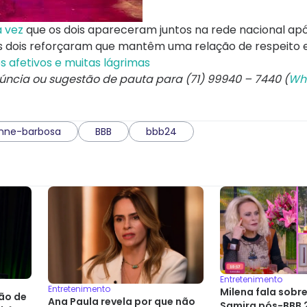
 vez
que os dois apareceram juntos na rede nacional apó
 os dois reforçaram que mantêm uma relação de respeito
s afetivos e muitas lágrimas
núncia ou sugestão de pauta para (71) 99940 – 7440 (
Wh
nne-barbosa
BBB
bbb24
Entretenimento
Entretenimento
Milena fala sobr
ão de
Ana Paula revela por que não
Samira pós-BBB 2