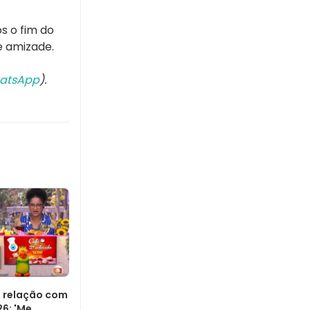
s o fim do
 e amizade.
atsApp
).
e relação com
6: 'Me