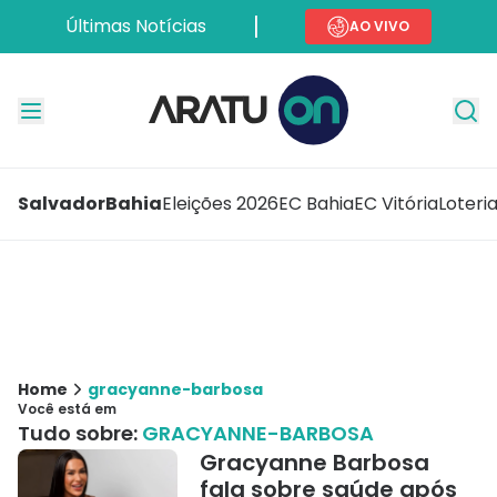
Últimas Notícias
AO VIVO
Salvador
Bahia
Eleições 2026
EC Bahia
EC Vitória
Loteri
Home
gracyanne-barbosa
Você está em
Tudo sobre:
GRACYANNE-BARBOSA
Gracyanne Barbosa
fala sobre saúde após