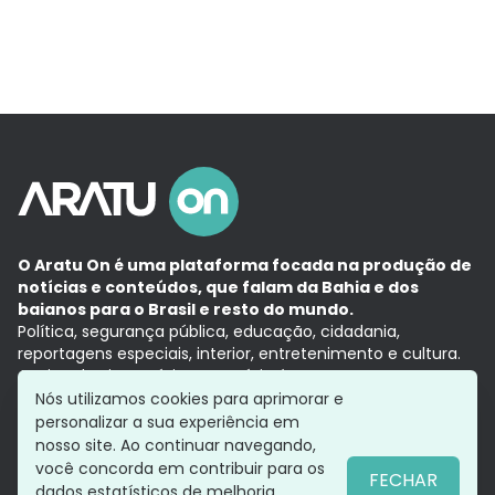
O Aratu On é uma plataforma focada na produção de
notícias e conteúdos, que falam da Bahia e dos
baianos para o Brasil e resto do mundo.
Política, segurança pública, educação, cidadania,
reportagens especiais, interior, entretenimento e cultura.
Aqui, tudo vira notícia e a notícia é no tempo presente,
com a credibilidade do
Grupo Aratu.
Nós utilizamos cookies para aprimorar e
Grupo Aratu
Política de privacidade
Anuncie conosco
personalizar a sua experiência em
nosso site. Ao continuar navegando,
você concorda em contribuir para os
FECHAR
dados estatísticos de melhoria.