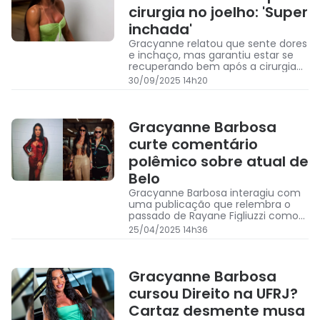
cirurgia no joelho: 'Super
inchada'
Gracyanne relatou que sente dores
e inchaço, mas garantiu estar se
recuperando bem após a cirurgia
no joelho
30/09/2025 14h20
Gracyanne Barbosa
curte comentário
polêmico sobre atual de
Belo
Gracyanne Barbosa interagiu com
uma publicação que relembra o
passado de Rayane Figliuzzi como
ex-presidiária
25/04/2025 14h36
Gracyanne Barbosa
cursou Direito na UFRJ?
Cartaz desmente musa