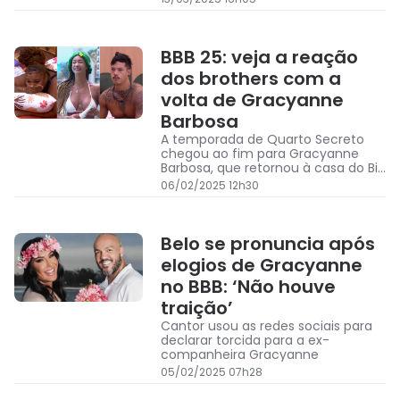
BBB 25: veja a reação
dos brothers com a
volta de Gracyanne
Barbosa
A temporada de Quarto Secreto
chegou ao fim para Gracyanne
Barbosa, que retornou à casa do Big
Brother Brasil (BBB 25) na manhã
06/02/2025 12h30
desta quinta-feira (5)
Belo se pronuncia após
elogios de Gracyanne
no BBB: ‘Não houve
traição’
Cantor usou as redes sociais para
declarar torcida para a ex-
companheira Gracyanne
05/02/2025 07h28