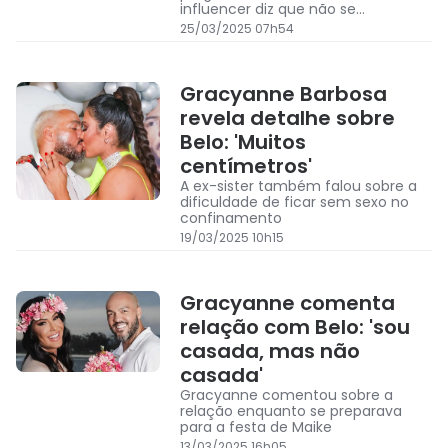
influencer diz que não se
incomodou
25/03/2025 07h54
Gracyanne Barbosa
revela detalhe sobre
Belo: 'Muitos
centímetros'
A ex-sister também falou sobre a
dificuldade de ficar sem sexo no
confinamento
19/03/2025 10h15
Gracyanne comenta
relação com Belo: 'sou
casada, mas não
casada'
Gracyanne comentou sobre a
relação enquanto se preparava
para a festa de Maike
13/03/2025 16h05