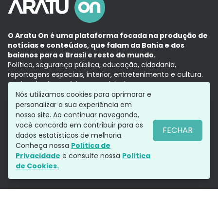
O Aratu On é uma plataforma focada na produção de
notícias e conteúdos, que falam da Bahia e dos
baianos para o Brasil e resto do mundo.
Política, segurança pública, educação, cidadania,
reportagens especiais, interior, entretenimento e cultura.
Aqui, tudo vira notícia e a notícia é no tempo presente,
com a credibilidade do
Grupo Aratu.
Nós utilizamos cookies para aprimorar e
Grupo Aratu
Política de privacidade
Anuncie conosco
personalizar a sua experiência em
nosso site. Ao continuar navegando,
você concorda em contribuir para os
FECHAR
dados estatísticos de melhoria.
Siga-nos
Conheça nossa
Política de
Privacidade
e consulte nossa
Política
de Cookies.