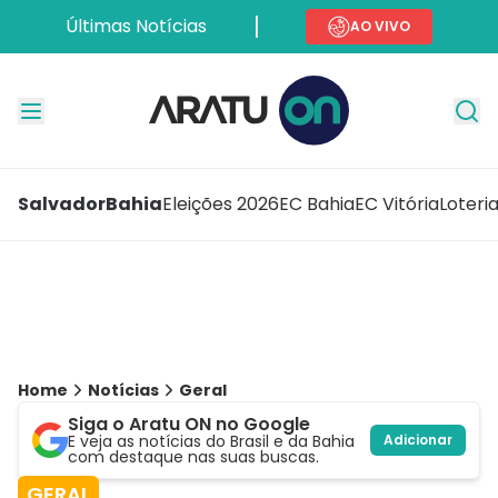
Últimas Notícias
AO VIVO
Salvador
Bahia
Eleições 2026
EC Bahia
EC Vitória
Loteri
Home
Notícias
Geral
Siga o Aratu ON no Google
E veja as notícias do Brasil e da Bahia
Adicionar
com destaque nas suas buscas.
GERAL