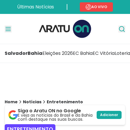
Últimas Notícias
AO VIVO
Salvador
Bahia
Eleições 2026
EC Bahia
EC Vitória
Loteri
Home
Notícias
Entretenimento
Siga o Aratu ON no Google
E veja as notícias do Brasil e da Bahia
Adicionar
com destaque nas suas buscas.
ENTRETENIMENTO