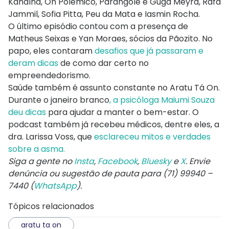
Kanalha, Oh Polêmico, Parangolé e Guga Meyra, Rafa
Jammil, Sofia Pitta, Peu da Mata e Iasmin Rocha.
O último episódio contou com a presença de
Matheus Seixas e Yan Moraes, sócios da Pãozito. No
papo, eles contaram
desafios que já passaram e
deram dicas
de como dar certo no
empreendedorismo.
Saúde também é assunto constante no Aratu Tá On.
Durante o janeiro branco
, a psicóloga Maiumi Souza
deu dicas
para ajudar a manter o bem-estar. O
podcast também já recebeu médicos, dentre eles, a
dra. Larissa Voss, que
esclareceu mitos e verdades
sobre a asma.
Siga a gente no
Insta
,
Facebook
,
Bluesky
e
X
. Envie
denúncia ou sugestão de pauta para (71) 99940 –
7440 (
WhatsApp
).
Tópicos relacionados
aratu ta on