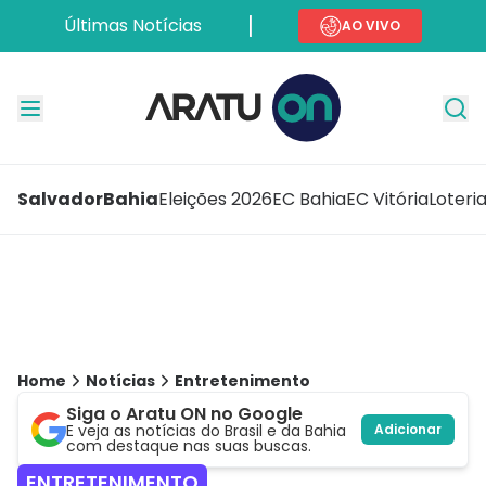
Últimas Notícias
AO VIVO
Salvador
Bahia
Eleições 2026
EC Bahia
EC Vitória
Loteri
Home
Notícias
Entretenimento
Siga o Aratu ON no Google
E veja as notícias do Brasil e da Bahia
Adicionar
com destaque nas suas buscas.
ENTRETENIMENTO