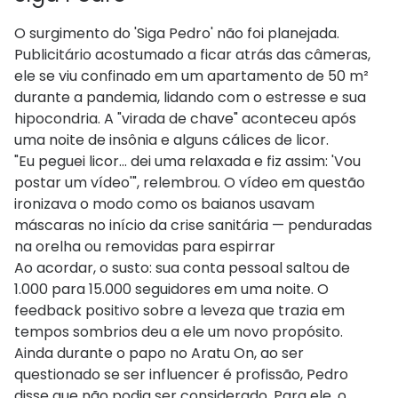
O surgimento do 'Siga Pedro' não foi planejada.
Publicitário acostumado a ficar atrás das câmeras,
ele se viu confinado em um apartamento de 50 m²
durante a pandemia, lidando com o estresse e sua
hipocondria. A "virada de chave" aconteceu após
uma noite de insônia e alguns cálices de licor.
"Eu peguei licor... dei uma relaxada e fiz assim: 'Vou
postar um vídeo'", relembrou. O vídeo em questão
ironizava o modo como os baianos usavam
máscaras no início da crise sanitária — penduradas
na orelha ou removidas para espirrar
Ao acordar, o susto: sua conta pessoal saltou de
1.000 para 15.000 seguidores em uma noite. O
feedback positivo sobre a leveza que trazia em
tempos sombrios deu a ele um novo propósito.
Ainda durante o papo no Aratu On, ao ser
questionado se ser influencer é profissão, Pedro
disse que não podia ser considerado.
Para ele, o