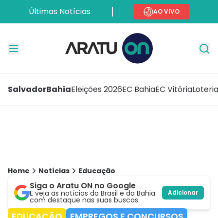
Últimas Notícias
AO VIVO
Salvador
Bahia
Eleições 2026
EC Bahia
EC Vitória
Loteri
Home
Notícias
Educação
Siga o Aratu ON no Google
E veja as notícias do Brasil e da Bahia
Adicionar
com destaque nas suas buscas.
EDUCAÇÃO
EMPREGOS E CONCURSOS