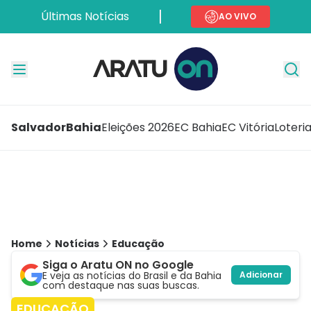
Últimas Notícias
AO VIVO
Salvador
Bahia
Eleições 2026
EC Bahia
EC Vitória
Loteri
Home
Notícias
Educação
Siga o Aratu ON no Google
E veja as notícias do Brasil e da Bahia
Adicionar
com destaque nas suas buscas.
EDUCAÇÃO