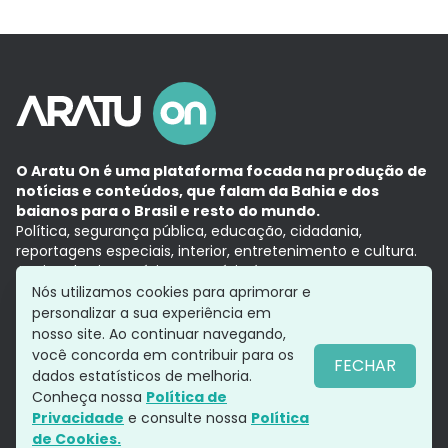
O Aratu On é uma plataforma focada na produção de
notícias e conteúdos, que falam da Bahia e dos
baianos para o Brasil e resto do mundo.
Política, segurança pública, educação, cidadania,
reportagens especiais, interior, entretenimento e cultura.
Aqui, tudo vira notícia e a notícia é no tempo presente,
com a credibilidade do
Grupo Aratu.
Nós utilizamos cookies para aprimorar e
Grupo Aratu
Política de privacidade
Anuncie conosco
personalizar a sua experiência em
nosso site. Ao continuar navegando,
você concorda em contribuir para os
FECHAR
dados estatísticos de melhoria.
Siga-nos
Conheça nossa
Política de
Privacidade
e consulte nossa
Política
de Cookies.