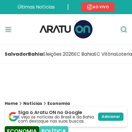
Últimas Notícias
AO VIVO
Salvador
Bahia
Eleições 2026
EC Bahia
EC Vitória
Loteri
Home
Notícias
Economia
Siga o Aratu ON no Google
E veja as notícias do Brasil e da Bahia
Adicionar
com destaque nas suas buscas.
ECONOMIA
POLÍTICA