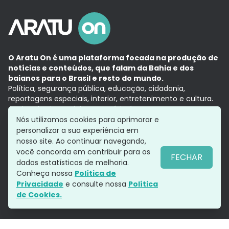
O Aratu On é uma plataforma focada na produção de
notícias e conteúdos, que falam da Bahia e dos
baianos para o Brasil e resto do mundo.
Política, segurança pública, educação, cidadania,
reportagens especiais, interior, entretenimento e cultura.
Aqui, tudo vira notícia e a notícia é no tempo presente,
com a credibilidade do
Grupo Aratu.
Nós utilizamos cookies para aprimorar e
Grupo Aratu
Política de privacidade
Anuncie conosco
personalizar a sua experiência em
nosso site. Ao continuar navegando,
você concorda em contribuir para os
FECHAR
dados estatísticos de melhoria.
Siga-nos
Conheça nossa
Política de
Privacidade
e consulte nossa
Política
de Cookies.