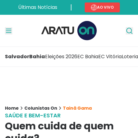
Últimas Notícias
AO VIVO
Salvador
Bahia
Eleições 2026
EC Bahia
EC Vitória
Loteri
Home
Colunistas On
Tainã Gama
SAÚDE E BEM-ESTAR
Quem cuida de quem