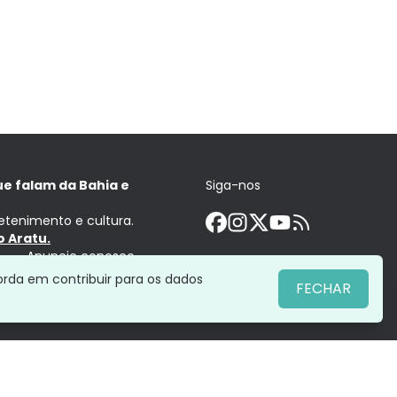
ue falam da Bahia e
Siga-nos
retenimento e cultura.
 Aratu.
Anuncie conosco
orda em contribuir para os dados
FECHAR