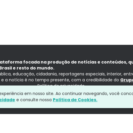
lataforma focada na produção de notícias e conteúdos, q
Brasil e resto do mundo.
ública, educação, cidadania, reportagens especiais, interior, ent
ia e a notícia é no tempo presente, com a credibilidade do
Grupo
Política de privacidade
a experiência em nosso site. Ao continuar navegando, você conc
acidade
e consulte nossa
Política de Cookies.