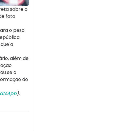
reta sobre o
de fato
para o peso
epública.
 que a
ário, além de
nação.
ou se o
sformação do
atsApp
).