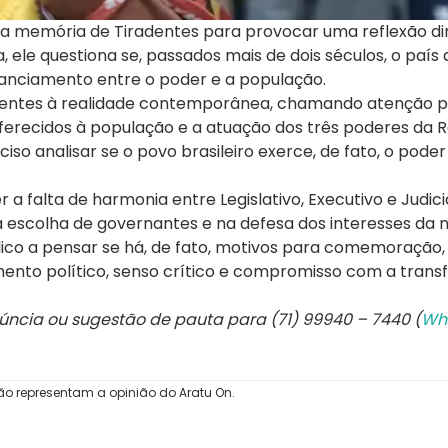
da memória de Tiradentes para provocar uma reflexão di
ata, ele questiona se, passados mais de dois séculos, o país 
istanciamento entre o poder e a população.
iradentes à realidade contemporânea, chamando atenção 
 oferecidos à população e a atuação dos três poderes da R
iso analisar se o povo brasileiro exerce, de fato, o poder
a falta de harmonia entre Legislativo, Executivo e Judici
 escolha de governantes e na defesa dos interesses da 
ico a pensar se há, de fato, motivos para comemoração, 
to político, senso crítico e compromisso com a tran
núncia ou sugestão de pauta para (71) 99940 – 7440 (
Wh
ão representam a opinião do Aratu On.