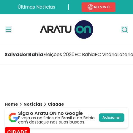
Últimas Notícias
AO VIVO
Salvador
Bahia
Eleições 2026
EC Bahia
EC Vitória
Loteri
Home
Notícias
Cidade
Siga o Aratu ON no Google
E veja as notícias do Brasil e da Bahia
Adicionar
com destaque nas suas buscas.
CIDADE