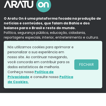
O Aratu On é uma plataforma focada na produção de
notícias e conteúdos, que falam da Bahia e dos
baianos para o Brasil e resto do mundo.
Política, segurança pública, educação, cidadania,
reportagens especiais, interior, entretenimento e cultura.
Aqui, tudo vira notícia e a notícia é no tempo presente,
com a credibilidade do
Grupo Aratu.
Nós utilizamos cookies para aprimorar e
Grupo Aratu
Política de privacidade
Anuncie conosco
personalizar a sua experiência em
nosso site. Ao continuar navegando,
você concorda em contribuir para os
FECHAR
dados estatísticos de melhoria.
Siga-nos
Conheça nossa
Política de
Privacidade
e consulte nossa
Política
de Cookies.