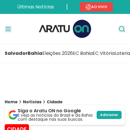
Últimas Notícias
AO VIVO
Salvador
Bahia
Eleições 2026
EC Bahia
EC Vitória
Loteri
Home
Notícias
Cidade
Siga o Aratu ON no Google
E veja as notícias do Brasil e da Bahia
Adicionar
com destaque nas suas buscas.
CIDADE