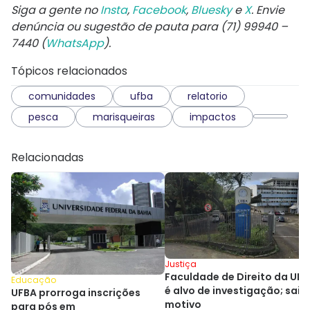
Siga a gente no
Insta
,
Facebook
,
Bluesky
e
X
. Envie
denúncia ou sugestão de pauta para (71) 99940 –
7440 (
WhatsApp
).
Tópicos relacionados
comunidades
ufba
relatorio
pesca
marisqueiras
impactos
Relacionadas
Justiça
Faculdade de Direito da UF
Educação
é alvo de investigação; saib
UFBA prorroga inscrições
motivo
para pós em