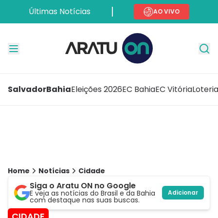
Últimas Notícias
AO VIVO
Salvador
Bahia
Eleições 2026
EC Bahia
EC Vitória
Loteri
Home
Notícias
Cidade
Siga o Aratu ON no Google
E veja as notícias do Brasil e da Bahia
Adicionar
com destaque nas suas buscas.
CIDADE