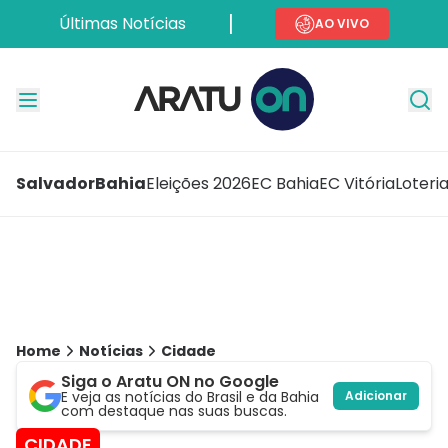
Últimas Notícias
AO VIVO
Salvador
Bahia
Eleições 2026
EC Bahia
EC Vitória
Loteri
Home
Notícias
Cidade
Siga o Aratu ON no Google
E veja as notícias do Brasil e da Bahia
Adicionar
com destaque nas suas buscas.
CIDADE