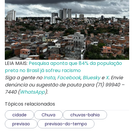
LEIA MAIS:
Pesquisa aponta que 84% da população
preta no Brasil já sofreu racismo
Siga a gente no
Insta
,
Facebook
,
Bluesky
e
X
. Envie
denúncia ou sugestão de pauta para (71) 99940 –
7440 (
WhatsApp
).
Tópicos relacionados
cidade
Chuva
chuvas-bahia
previsao
previsao-do-tempo