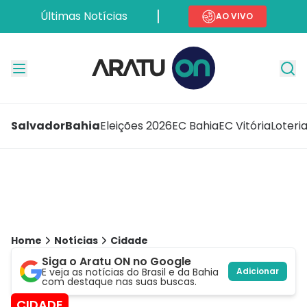
Últimas Notícias
AO VIVO
Salvador
Bahia
Eleições 2026
EC Bahia
EC Vitória
Loteri
Home
Notícias
Cidade
Siga o Aratu ON no Google
E veja as notícias do Brasil e da Bahia
Adicionar
com destaque nas suas buscas.
CIDADE