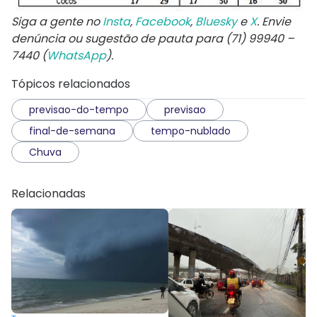
Siga a gente no
Insta
,
Facebook
,
Bluesky
e
X
. Envie
denúncia ou sugestão de pauta para (71) 99940 –
7440 (
WhatsApp
).
Tópicos relacionados
previsao-do-tempo
previsao
final-de-semana
tempo-nublado
Chuva
Relacionadas