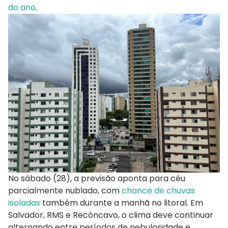
do ano
.
No sábado (28), a previsão aponta para céu
parcialmente nublado, com
chance de chuvas
isoladas
também durante a manhã no litoral. Em
Salvador, RMS e Recôncavo, o clima deve continuar
alternando entre períodos de nebulosidade e