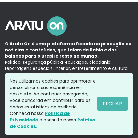
O Aratu On é uma plataforma focada na produção de
notícias e conteúdos, que falam da Bahia e dos
baianos para o Brasil e resto do mundo.
Política, segurança pública, educação, cidadania,
reportagens especiais, interior, entretenimento e cultura.
Aqui, tudo vira notícia e a notícia é no tempo presente,
com a credibilidade do
Grupo Aratu.
Nós utilizamos cookies para aprimorar e
Grupo Aratu
Política de privacidade
Anuncie conosco
personalizar a sua experiência em
nosso site. Ao continuar navegando,
você concorda em contribuir para os
FECHAR
dados estatísticos de melhoria.
Siga-nos
Conheça nossa
Política de
Privacidade
e consulte nossa
Política
de Cookies.