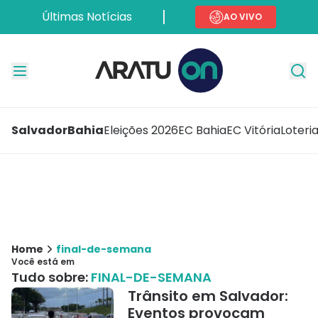
Últimas Notícias
AO VIVO
Salvador
Bahia
Eleições 2026
EC Bahia
EC Vitória
Loteri
Home
final-de-semana
Você está em
Tudo sobre:
FINAL-DE-SEMANA
Trânsito em Salvador:
Eventos provocam