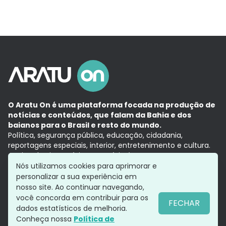
O Aratu On é uma plataforma focada na produção de
notícias e conteúdos, que falam da Bahia e dos
baianos para o Brasil e resto do mundo.
Política, segurança pública, educação, cidadania,
reportagens especiais, interior, entretenimento e cultura.
Aqui, tudo vira notícia e a notícia é no tempo presente,
com a credibilidade do
Grupo Aratu.
Nós utilizamos cookies para aprimorar e
Grupo Aratu
Política de privacidade
Anuncie conosco
personalizar a sua experiência em
nosso site. Ao continuar navegando,
você concorda em contribuir para os
FECHAR
dados estatísticos de melhoria.
Siga-nos
Conheça nossa
Política de