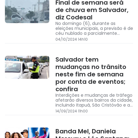
Final de semana será
de chuva em Salvador,
diz Codesal
No domingo (6), durante as
eleições municipais, a previsão é de
céu nublado a parcialmente
nublado, com chances de até 70%
04/10/2024 14h10
de chuvas moderadas
Salvador tem
mudanças no trânsito
neste fim de semana
por conta de eventos;
confira
Interdições e mudanças de tráfego
afetarão diversos bairros da cidade,
incluindo Itapuã, São Cristóvão e a
Paralela.
14/09/2024 11h00
Banda Mel, Daniela