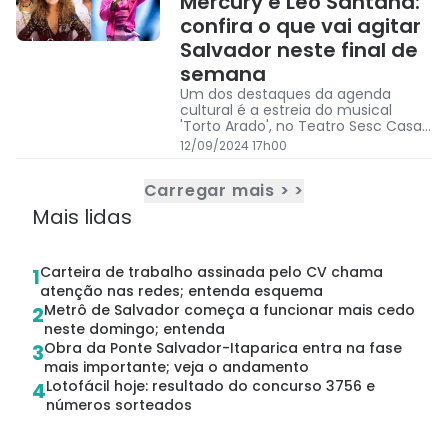
Mercury e Léo Santana:
confira o que vai agitar
Salvador neste final de
semana
Um dos destaques da agenda
cultural é a estreia do musical
'Torto Arado', no Teatro Sesc Casa
do Comércio
12/09/2024 17h00
Carregar mais > >
Mais lidas
Carteira de trabalho assinada pelo CV chama
1
atenção nas redes; entenda esquema
Metrô de Salvador começa a funcionar mais cedo
2
neste domingo; entenda
Obra da Ponte Salvador-Itaparica entra na fase
3
mais importante; veja o andamento
Lotofácil hoje: resultado do concurso 3756 e
4
números sorteados