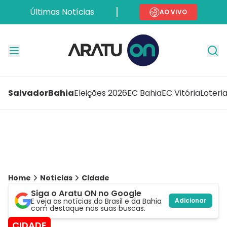
Últimas Notícias
AO VIVO
Salvador
Bahia
Eleições 2026
EC Bahia
EC Vitória
Loteri
Home
Notícias
Cidade
Siga o Aratu ON no Google
E veja as notícias do Brasil e da Bahia
Adicionar
com destaque nas suas buscas.
CIDADE