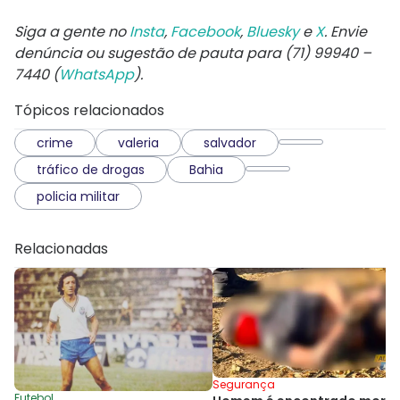
Siga a gente no
Insta
,
Facebook
,
Bluesky
e
X
. Envie
denúncia ou sugestão de pauta para (71) 99940 –
7440 (
WhatsApp
).
Tópicos relacionados
crime
valeria
salvador
tráfico de drogas
Bahia
policia militar
Relacionadas
Segurança
Futebol