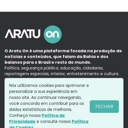
O Aratu On é uma plataforma focada na produção de
notícias e conteúdos, que falam da Bahia e dos
baianos para o Brasil e resto do mundo.
Política, segurança pública, educação, cidadania,
reportagens especiais, interior, entretenimento e cultura.
Aqui, tudo vira notícia e a notícia é no tempo presente,
com a credibilidade do
Grupo Aratu.
Nós utilizamos cookies para aprimorar e
Grupo Aratu
Política de privacidade
Anuncie conosco
personalizar a sua experiência em
nosso site. Ao continuar navegando,
você concorda em contribuir para os
FECHAR
dados estatísticos de melhoria.
Siga-nos
Conheça nossa
Política de
Privacidade
e consulte nossa
Política
de Cookies.