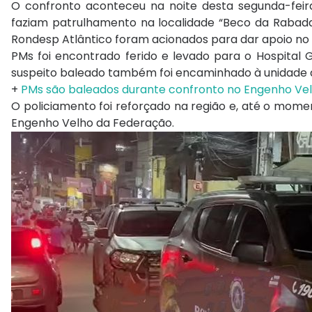
O confronto aconteceu na noite desta segunda-feir
faziam patrulhamento na localidade “Beco da Rabada”
Rondesp Atlântico foram acionados para dar apoio no 
PMs foi encontrado ferido e levado para o Hospital G
suspeito baleado também foi encaminhado à unidade de
+
PMs são baleados durante confronto no Engenho Ve
O policiamento foi reforçado na região e, até o mome
Engenho Velho da Federação.