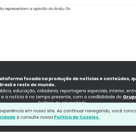
ão representam a opinião do Aratu On.
lataforma focada na produção de notícias e conteúdos, q
Brasil e resto do mundo.
ública, educação, cidadania, reportagens especiais, interior, ent
ia e a notícia é no tempo presente, com a credibilidade do
Grupo
Política de privacidade
a experiência em nosso site. Ao continuar navegando, você conc
acidade
e consulte nossa
Política de Cookies.