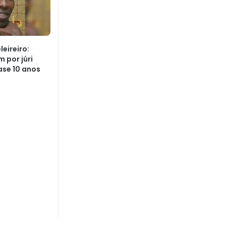
eireiro:
 por júri
ase 10 anos