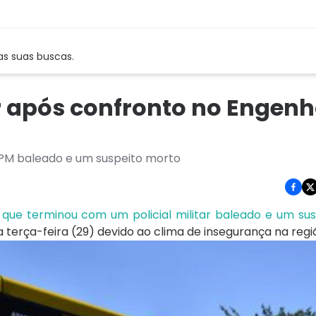
as suas buscas.
r após confronto no Engen
PM baleado e um suspeito morto
, que terminou com um policial militar baleado e um su
rça-feira (29) devido ao clima de insegurança na regi