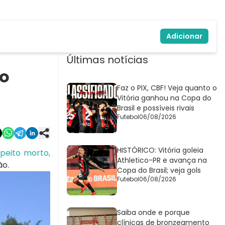
Adicionar
Últimas notícias
ho
Faz o PIX, CBF! Veja quanto o
Vitória ganhou na Copa do
Brasil e possíveis rivais
Futebol
06/08/2026
HISTÓRICO: Vitória goleia
speito morto,
Athletico-PR e avança na
ão.
Copa do Brasil; veja gols
Futebol
06/08/2026
Saiba onde e porque
clínicas de bronzeamento