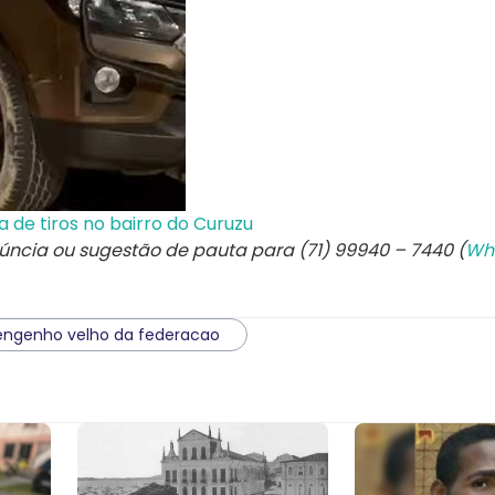
 de tiros no bairro do Curuzu
núncia ou sugestão de pauta para (71) 99940 – 7440 (
Wh
engenho velho da federacao