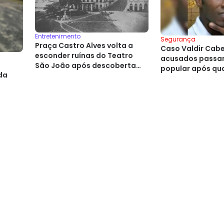
Entretenimento
Segurança
Praça Castro Alves volta a
Caso Valdir Cabel
esconder ruínas do Teatro
acusados passam
a
São João após descoberta
popular após qu
da
histórica