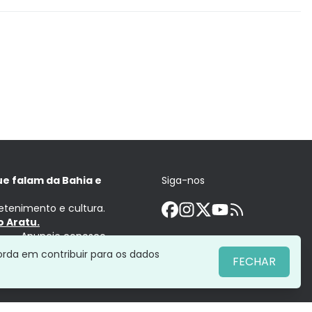
ue falam da Bahia e
Siga-nos
retenimento e cultura.
 Aratu.
Anuncie conosco
orda em contribuir para os dados
FECHAR