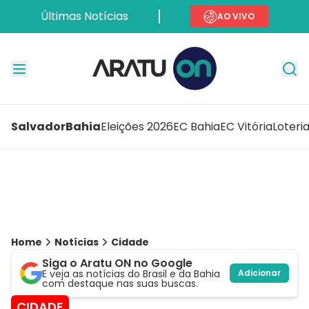
Últimas Notícias
AO VIVO
Salvador
Bahia
Eleições 2026
EC Bahia
EC Vitória
Loteri
Home
Notícias
Cidade
Siga o Aratu ON no Google
E veja as notícias do Brasil e da Bahia
Adicionar
com destaque nas suas buscas.
CIDADE