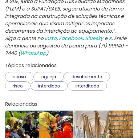
A SDE, junto à Fundação Luís Eduardo Magalhães
(FLEM) e à SUPAT/SAEB, segue atuando de forma
integrada na construção de soluções técnicas e
operacionais que visem mitigar os impactos
decorrentes da interdição do equipamento.”.
Siga a gente no
Insta
,
Facebook
,
Bluesky
e
X
. Envie
denúncia ou sugestão de pauta para (71) 99940 –
7440 (
WhatsApp
).
Tópicos relacionados
ceasa
ogunja
desabamento
risco
interdicao
interditada
Relacionadas