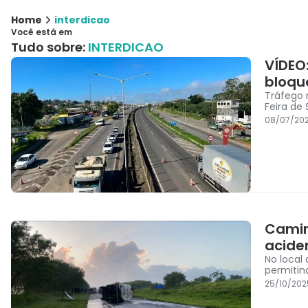
Home
interdicao
Você está em
Tudo sobre:
INTERDICAO
VÍDEO
bloque
Tráfego 
Feira de
08/07/202
Camin
acide
No local
permitin
25/10/202