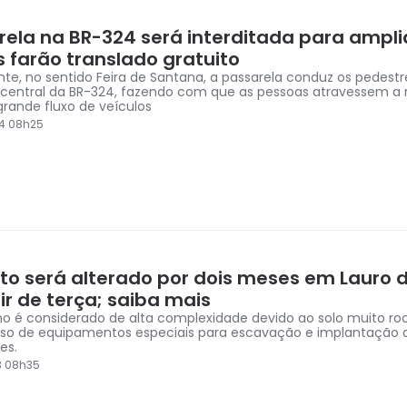
rela na BR-324 será interditada para ampli
s farão translado gratuito
te, no sentido Feira de Santana, a passarela conduz os pedest
 central da BR-324, fazendo com que as pessoas atravessem 
grande fluxo de veículos
4 08h25
ito será alterado por dois meses em Lauro d
ir de terça; saiba mais
ho é considerado de alta complexidade devido ao solo muito ro
uso de equipamentos especiais para escavação e implantação 
es.
3 08h35