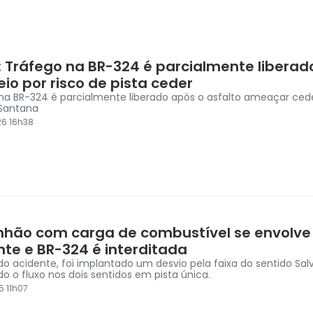
: Tráfego na BR-324 é parcialmente liberad
io por risco de pista ceder
na BR-324 é parcialmente liberado após o asfalto ameaçar cede
 Santana
6 16h38
hão com carga de combustível se envolv
nte e BR-324 é interditada
 do acidente, foi implantado um desvio pela faixa do sentido Sal
do o fluxo nos dois sentidos em pista única.
5 11h07