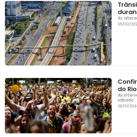
Trâns
durant
As alter
05/02/20
Confi
do Ri
As inter
sábado
26/01/202