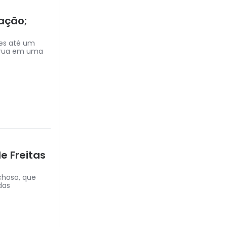
ação;
res até um
a rua em uma
e Freitas
choso, que
das