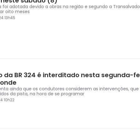
 neste sábado (8)
 foi adotada devido a obras na região e segundo a Transalvador
ar oito meses
24 13h45
o da BR 324 é interditado nesta segunda-fei
 onde
ienta ainda que os condutores considerem as intervenções, qu
tidos da pista, na hora de se programar
4 10h22