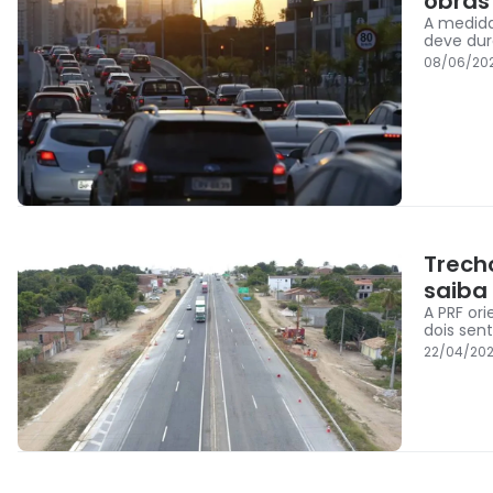
obras
A medida
deve dur
08/06/20
Trech
saiba
A PRF or
dois sen
22/04/202