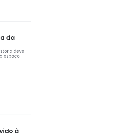
ra da
storia deve
 do espaço
vido à