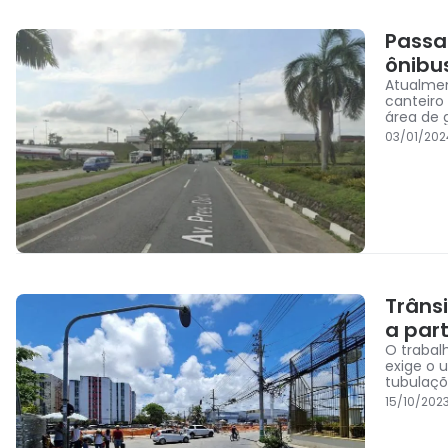
Passa
ônibu
Atualmen
canteiro
área de 
03/01/202
Trâns
a part
O trabal
exige o 
tubulaçõ
15/10/202