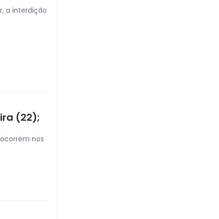
, a interdição
ra (22);
e ocorrem nos