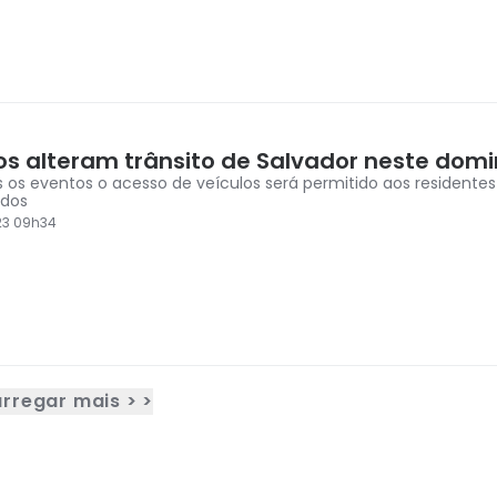
os alteram trânsito de Salvador neste domi
 os eventos o acesso de veículos será permitido aos residente
ados
23 09h34
rregar mais > >