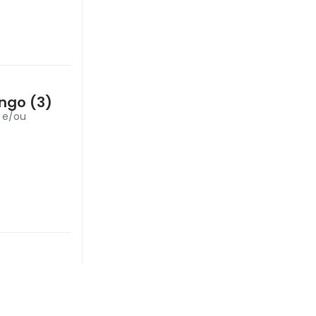
ngo (3)
s e/ou