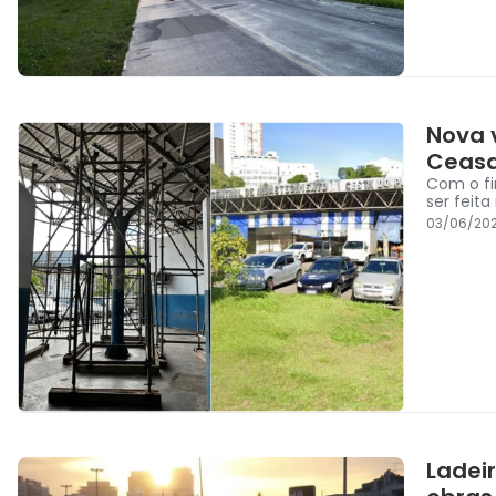
Nova 
Ceasa
Com o fi
ser feit
03/06/202
Ladei