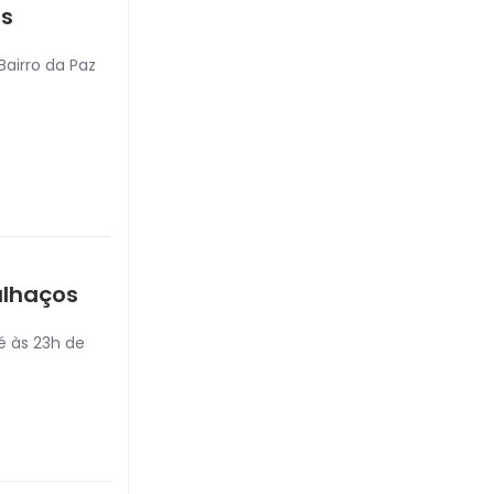
es
Bairro da Paz
alhaços
é às 23h de