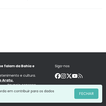
ue falam da Bahia e
Siga-nos
retenimento e cultura.
 Aratu.
Anuncie conosco
orda em contribuir para os dados
FECHAR