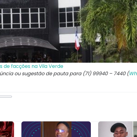
 de facções na Vila Verde
núncia ou sugestão de pauta para (71) 99940 – 7440 (
Wh