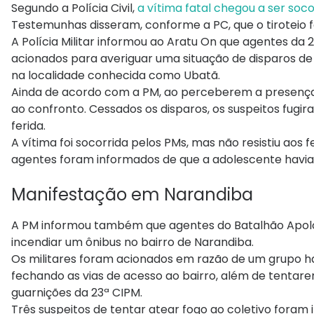
Segundo a Polícia Civil,
a vítima fatal chegou a ser soco
Testemunhas disseram, conforme a PC, que o tiroteio f
A Polícia Militar informou ao Aratu On que agentes 
acionados para averiguar uma situação de disparos
na localidade conhecida como Ubatã.
Ainda de acordo com a PM, ao perceberem a presença d
ao confronto. Cessados os disparos, os suspeitos fugi
ferida.
A vítima foi socorrida pelos PMs, mas não resistiu aos
agentes foram informados de que a adolescente havia
Manifestação em Narandiba
A PM informou também que agentes do Batalhão Apolo 
incendiar um ônibus no bairro de Narandiba.
Os militares foram acionados em razão de um grupo ha
fechando as vias de acesso ao bairro, além de tentar
guarnições da 23ª CIPM.
Três suspeitos de tentar atear fogo ao coletivo foram