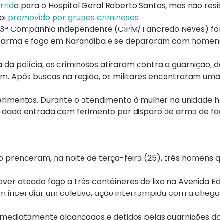
rrid
a para o Hospital Geral Roberto Santos, mas não resis
oi
promovido por grupos criminosos
.
da 23ª Companhia Independente (CIPM/Tancredo Neves) f
 de arma e fogo em Narandiba e se depararam com home
a polícia, os criminosos atiraram contra a guarnição, d
ram. Após buscas na região, os militares encontraram um
 ferimentos. Durante o atendimento à mulher na unidade ho
 dado entrada com ferimento por disparo de arma de fo
prenderam, na noite de terça-feira (25), três homens 
ver ateado fogo a três contêineres de lixo na Avenida E
em incendiar um coletivo, ação interrompida com a cheg
 imediatamente alcançados e detidos pelas guarnições do