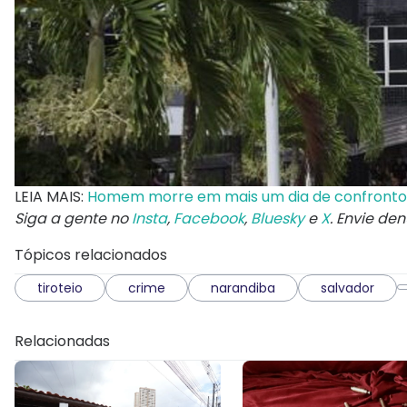
LEIA MAIS:
Homem morre em mais um dia de confrontos
Siga a gente no
Insta
,
Facebook
,
Bluesky
e
X
. Envie de
Tópicos relacionados
tiroteio
crime
narandiba
salvador
Relacionadas