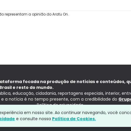
ão representam a opinião do Aratu On.
lataforma focada na produção de notícias e conteúdos, q
Brasil e resto do mundo.
ública, educação, cidadania, reportagens especiais, interior, ent
ia e a notícia é no tempo presente, com a credibilidade do
Grupo
Política de privacidade
a experiência em nosso site. Ao continuar navegando, você conc
acidade
e consulte nossa
Política de Cookies.