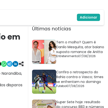
Adicionar
Últimas notícias
eio em
Tem o molho? Quem é
Danilo Mesquita, ator baiano
suposto romance de Anitta
Entretenimento
07/08/2026
Confira o retrospecto do
e Narandiba,
Bahia contra o Vasco; times
se enfrentam no domingo
dos disparos
Futebol
07/08/2026
Super Sete hoje: resultado
do concurso 883 e números