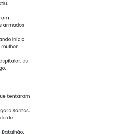
tiu.
oram
ns armados
ando início
a mulher
spitalar, os
go.
que tentaram
dgard Santos,
ada de
 Batalhão.