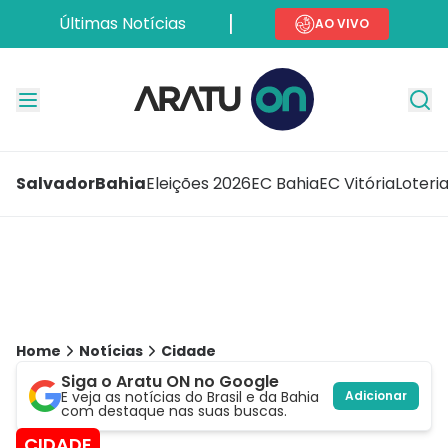
Últimas Notícias
AO VIVO
Salvador
Bahia
Eleições 2026
EC Bahia
EC Vitória
Loteri
Home
Notícias
Cidade
Siga o Aratu ON no Google
E veja as notícias do Brasil e da Bahia
Adicionar
com destaque nas suas buscas.
CIDADE