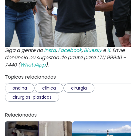
Siga a gente no
Insta
,
Facebook
,
Bluesky
e
X
. Envie
denúncia ou sugestão de pauta para (71) 99940 –
7440 (
WhatsApp
).
Tópicos relacionados
ondina
clinica
cirurgia
cirurgias-plasticas
Relacionadas