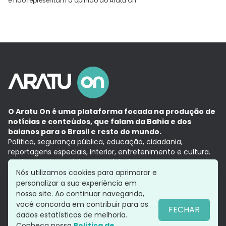
e não representam a opinião do Aratu On.
O Aratu On é uma plataforma focada na produção de
notícias e conteúdos, que falam da Bahia e dos
baianos para o Brasil e resto do mundo.
Política, segurança pública, educação, cidadania,
reportagens especiais, interior, entretenimento e cultura.
Aqui, tudo vira notícia e a notícia é no tempo presente,
com a credibilidade do
Grupo Aratu.
Nós utilizamos cookies para aprimorar e
Grupo Aratu
Política de privacidade
Anuncie conosco
personalizar a sua experiência em
nosso site. Ao continuar navegando,
você concorda em contribuir para os
FECHAR
dados estatísticos de melhoria.
Siga-nos
Conheça nossa
Política de