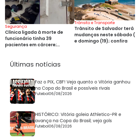
Trânsito e Transporte
Segurança
Trânsito de Salvador terá
Clínica ligada à morte de
mudanças neste sábado (18
funcionário tinha 39
e domingo (19); confira
pacientes em cárcere;
gerente é preso
Últimas notícias
Faz o PIX, CBF! Veja quanto o Vitória ganhou
na Copa do Brasil e possíveis rivais
Futebol
06/08/2026
HISTÓRICO: Vitória goleia Athletico-PR e
avança na Copa do Brasil; veja gols
Futebol
06/08/2026