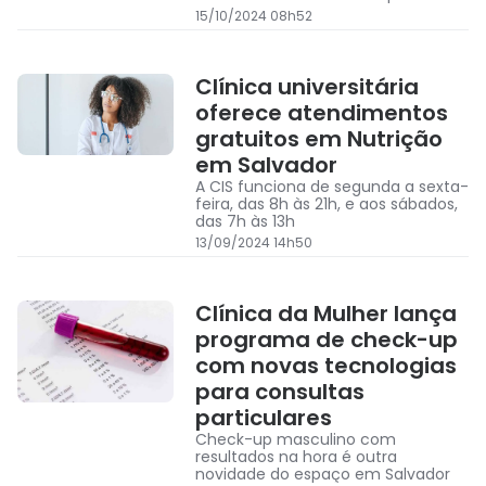
menos seis transplantes no Rio de
15/10/2024 08h52
Janeiro
Clínica universitária
oferece atendimentos
gratuitos em Nutrição
em Salvador
A CIS funciona de segunda a sexta-
feira, das 8h às 21h, e aos sábados,
das 7h às 13h
13/09/2024 14h50
Clínica da Mulher lança
programa de check-up
com novas tecnologias
para consultas
particulares
Check-up masculino com
resultados na hora é outra
novidade do espaço em Salvador