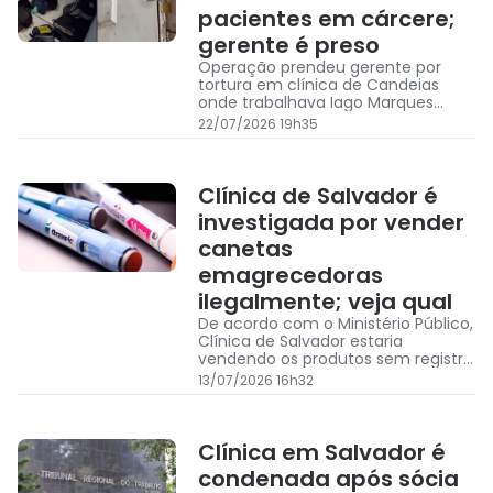
pacientes em cárcere;
gerente é preso
Operação prendeu gerente por
tortura em clínica de Candeias
onde trabalhava Iago Marques
Formiga, encontrado morto e
22/07/2026 19h35
carbonizado após desaparecer; 39
pacientes foram resgatados em
situação de cárcere
Clínica de Salvador é
investigada por vender
canetas
emagrecedoras
ilegalmente; veja qual
De acordo com o Ministério Público,
Clínica de Salvador estaria
vendendo os produtos sem registro
no órgão de vigilância sanitária
13/07/2026 16h32
competente, que neste caso seria
a Agência Nacional de Vigilância
Sanitária (Anvisa)
Clínica em Salvador é
condenada após sócia