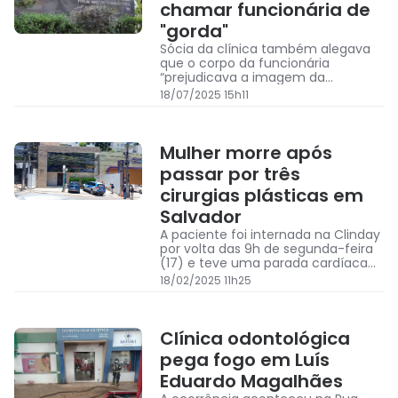
chamar funcionária de
"gorda"
Sócia da clínica também alegava
que o corpo da funcionária
“prejudicava a imagem da
empresa"
18/07/2025 15h11
Mulher morre após
passar por três
cirurgias plásticas em
Salvador
A paciente foi internada na Clinday
por volta das 9h de segunda-feira
(17) e teve uma parada cardíaca
por volta das 5h da manhã
18/02/2025 11h25
seguinte
Clínica odontológica
pega fogo em Luís
Eduardo Magalhães