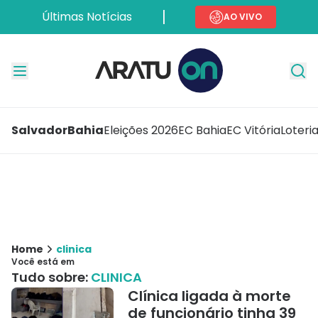
Últimas Notícias
AO VIVO
Salvador
Bahia
Eleições 2026
EC Bahia
EC Vitória
Loteri
Home
clinica
Você está em
Tudo sobre:
CLINICA
Clínica ligada à morte
de funcionário tinha 39