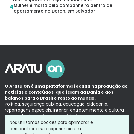
Mulher é morta pelo companheiro dentro de
4
apartamento no Doron, em Salvador
O Aratu On é uma plataforma focada na produção de
notícias e conteúdos, que falam da Bahia e dos
baianos para o Brasil e resto do mundo.
Política, segurança pública, educação, cidadania,
reportagens especiais, interior, entretenimento e cultura.
Aqui, tudo vira notícia e a notícia é no tempo presente,
com a credibilidade do
Grupo Aratu.
Nós utilizamos cookies para aprimorar e
Grupo Aratu
Política de privacidade
Anuncie conosco
personalizar a sua experiência em