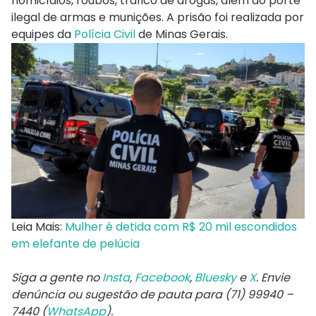
homicídios, roubos, tráfico de drogas, além do porte
ilegal de armas e munições. A prisão foi realizada por
equipes da
Polícia Civil
de Minas Gerais.
Leia Mais:
Mulher é detida com R$ 20 mil escondidos
em elefante de pelúcia
Siga a gente no
Insta
,
Facebook
,
Bluesky
e
X
. Envie
denúncia ou sugestão de pauta para (71) 99940 –
7440 (
WhatsApp
).