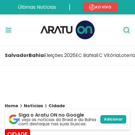
Últimas Notícias
AO VIVO
Salvador
Bahia
Eleições 2026
EC Bahia
EC Vitória
Loteri
Home
Notícias
Cidade
Siga o Aratu ON no Google
E veja as notícias do Brasil e da Bahia
Adicionar
com destaque nas suas buscas.
CIDADE