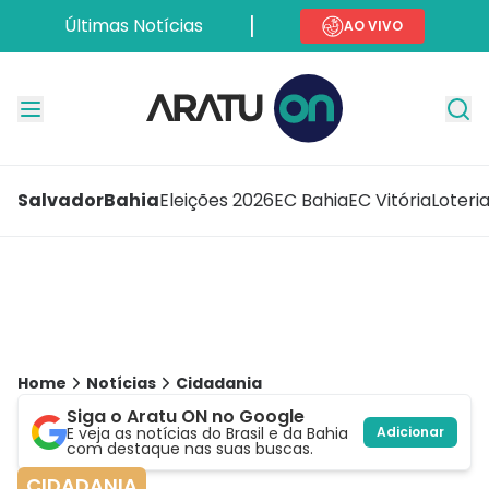
Últimas Notícias
AO VIVO
Salvador
Bahia
Eleições 2026
EC Bahia
EC Vitória
Loteri
Home
Notícias
Cidadania
Siga o Aratu ON no Google
E veja as notícias do Brasil e da Bahia
Adicionar
com destaque nas suas buscas.
CIDADANIA