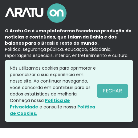
O Aratu On é uma plataforma focada na produção de
notícias e conteúdos, que falam da Bahia e dos
baianos para o Brasil e resto do mundo.
Política, segurança pública, educação, cidadania,
reportagens especiais, interior, entretenimento e cultura.
Aqui, tudo vira notícia e a notícia é no tempo presente,
com a credibilidade do
Grupo Aratu.
Nós utilizamos cookies para aprimorar e
Grupo Aratu
Política de privacidade
Anuncie conosco
personalizar a sua experiência em
nosso site. Ao continuar navegando,
você concorda em contribuir para os
FECHAR
dados estatísticos de melhoria.
Siga-nos
Conheça nossa
Política de
Privacidade
e consulte nossa
Política
de Cookies.