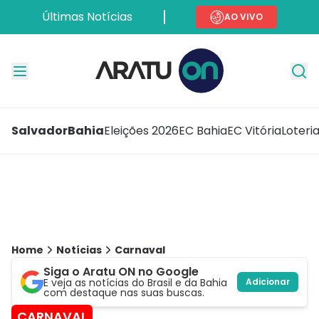
Últimas Notícias
AO VIVO
Salvador
Bahia
Eleições 2026
EC Bahia
EC Vitória
Loteri
Home
Notícias
Carnaval
Siga o Aratu ON no Google
E veja as notícias do Brasil e da Bahia
Adicionar
com destaque nas suas buscas.
CARNAVAL