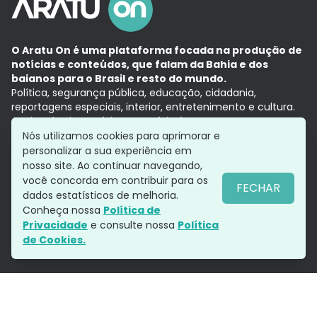
O Aratu On é uma plataforma focada na produção de
notícias e conteúdos, que falam da Bahia e dos
baianos para o Brasil e resto do mundo.
Política, segurança pública, educação, cidadania,
reportagens especiais, interior, entretenimento e cultura.
Aqui, tudo vira notícia e a notícia é no tempo presente,
com a credibilidade do
Grupo Aratu.
Nós utilizamos cookies para aprimorar e
Grupo Aratu
Política de privacidade
Anuncie conosco
personalizar a sua experiência em
nosso site. Ao continuar navegando,
você concorda em contribuir para os
FECHAR
dados estatísticos de melhoria.
Siga-nos
Conheça nossa
Política de
Privacidade
e consulte nossa
Política
de Cookies.