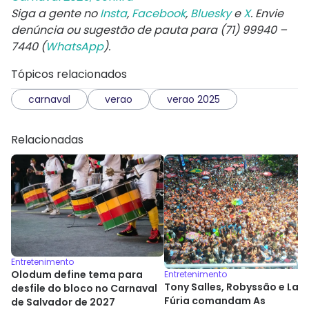
Siga a gente no
Insta
,
Facebook
,
Bluesky
e
X
. Envie
denúncia ou sugestão de pauta para (71) 99940 –
7440 (
WhatsApp
).
Tópicos relacionados
carnaval
verao
verao 2025
Relacionadas
Entretenimento
Olodum define tema para
Entretenimento
Tony Salles, Robyssão e La
desfile do bloco no Carnaval
Fúria comandam As
de Salvador de 2027