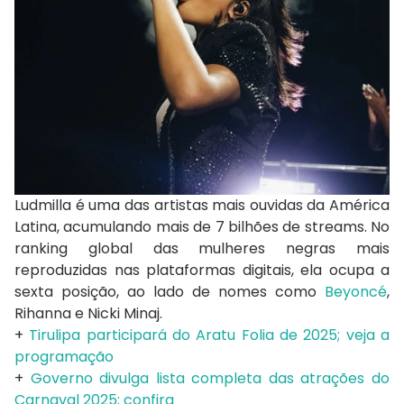
Ludmilla é uma das artistas mais ouvidas da América
Latina, acumulando mais de 7 bilhões de streams. No
ranking global das mulheres negras mais
reproduzidas nas plataformas digitais, ela ocupa a
sexta posição, ao lado de nomes como
Beyoncé
,
Rihanna e Nicki Minaj.
+
Tirulipa participará do Aratu Folia de 2025; veja a
programação
+
Governo divulga lista completa das atrações do
Carnaval 2025; confira