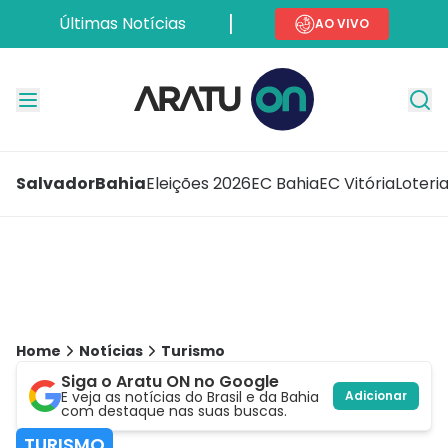
Últimas Notícias
AO VIVO
Salvador
Bahia
Eleições 2026
EC Bahia
EC Vitória
Loteri
Home
Notícias
Turismo
Siga o Aratu ON no Google
E veja as notícias do Brasil e da Bahia
Adicionar
com destaque nas suas buscas.
TURISMO