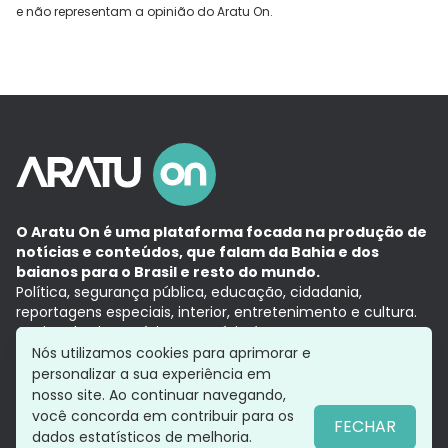
e não representam a opinião do Aratu On.
O Aratu On é uma plataforma focada na produção de
notícias e conteúdos, que falam da Bahia e dos
baianos para o Brasil e resto do mundo.
Política, segurança pública, educação, cidadania,
reportagens especiais, interior, entretenimento e cultura.
Aqui, tudo vira notícia e a notícia é no tempo presente,
com a credibilidade do
Grupo Aratu.
Nós utilizamos cookies para aprimorar e
Grupo Aratu
Política de privacidade
Anuncie conosco
personalizar a sua experiência em
nosso site. Ao continuar navegando,
você concorda em contribuir para os
FECHAR
dados estatísticos de melhoria.
Siga-nos