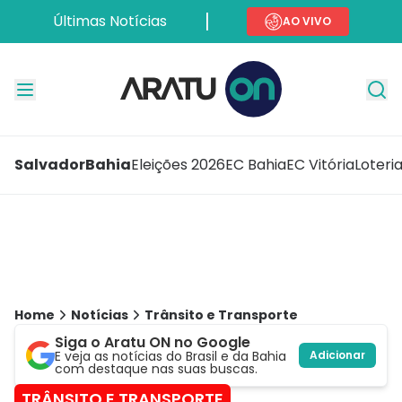
Últimas Notícias
AO VIVO
Salvador
Bahia
Eleições 2026
EC Bahia
EC Vitória
Loteri
Home
Notícias
Trânsito e Transporte
Siga o Aratu ON no Google
E veja as notícias do Brasil e da Bahia
Adicionar
com destaque nas suas buscas.
TRÂNSITO E TRANSPORTE