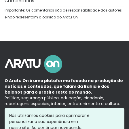
Comentários
Importante: Os comentários são de responsabilidade dos autores
e não representam a opinião do Aratu On.
O Aratu On é uma plataforma focada na produção de
notícias e conteúdos, que falam da Bahia e dos
baianos para o Brasil e resto do mundo.
Política, segurança pública, educação, cidadania,
reportagens especiais, interior, entretenimento e cultura.
Aqui, tudo vira notícia e a notícia é no tempo presente,
com a credibilidade do
Grupo Aratu.
Nós utilizamos cookies para aprimorar e
Grupo Aratu
Política de privacidade
Anuncie conosco
personalizar a sua experiência em
nosso site. Ao continuar navegando,