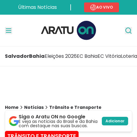
Últimas Notícias
AO VIVO
Salvador
Bahia
Eleições 2026
EC Bahia
EC Vitória
Loteri
Home
Notícias
Trânsito e Transporte
Siga o Aratu ON no Google
E veja as notícias do Brasil e da Bahia
Adicionar
com destaque nas suas buscas.
TRÂNSITO E TRANSPORTE