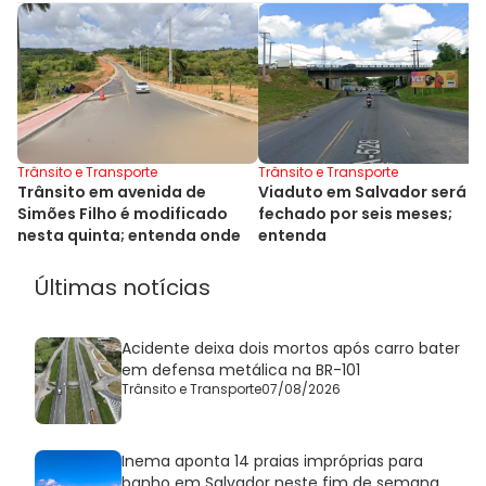
Trânsito e Transporte
Trânsito e Transporte
Trânsito em avenida de
Viaduto em Salvador será
Simões Filho é modificado
fechado por seis meses;
nesta quinta; entenda onde
entenda
Últimas notícias
Acidente deixa dois mortos após carro bater
em defensa metálica na BR-101
Trânsito e Transporte
07/08/2026
Inema aponta 14 praias impróprias para
banho em Salvador neste fim de semana