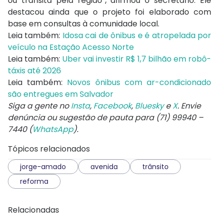
ou transita pela região”, afirmou o secretário. Ele
destacou ainda que o projeto foi elaborado com
base em consultas à comunidade local.
Leia também:
Idosa cai de ônibus e é atropelada por
veículo na Estação Acesso Norte
Leia também:
Uber vai investir R$ 1,7 bilhão em robô-
táxis até 2026
Leia também:
Novos ônibus com ar-condicionado
são entregues em Salvador
Siga a gente no
Insta
,
Facebook
,
Bluesky
e
X
. Envie
denúncia ou sugestão de pauta para (71) 99940 –
7440 (
WhatsApp
).
Tópicos relacionados
jorge-amado
avenida
trânsito
reforma
Relacionadas