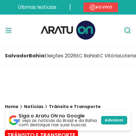
Últimas Notícias
AO VIVO
Salvador
Bahia
Eleições 2026
EC Bahia
EC Vitória
Loteri
Home
Notícias
Trânsito e Transporte
Siga o Aratu ON no Google
E veja as notícias do Brasil e da Bahia
Adicionar
com destaque nas suas buscas.
TRÂNSITO E TRANSPORTE